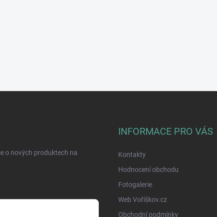
INFORMACE PRO VÁS
ce o nových produktech na
Kontakty
Hodnocení obchodu
Fotogalerie
Web Voříškov.cz
Obchodní podmínky