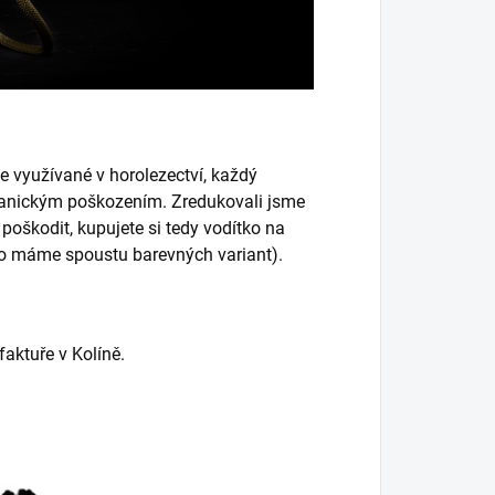
e využívané v horolezectví, každý
hanickým poškozením. Zredukovali jsme
oškodit, kupujete si tedy vodítko na
to máme spoustu barevných variant).
aktuře v Kolíně.