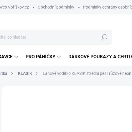
Web Voříškov.cz
Obchodní podmínky
Podmínky ochrany osobníc
Hledat
SAVCE
PRO PÁNÍČKY
DÁRKOVÉ POUKAZY A CERTI
ítka
KLASIK
Lanové vodítko KLASIK střední pes | růžové neon
ZNAČKA:
TAMER
NOVINKA
o
Měr
ZVO
cena