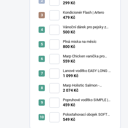
4,1L | Rotho
299 Kč
Kondicionér Flash | Artero
479 Kč
Vánoční dárek pro pejsky z
útulku
500 Kč
Plná miska na měsíc
800 Kč
Marp Chicken vanička pro
kočky s kuřecím 16x100g
559 Kč
Lanové vodítko EASY LONG -
TWIST | velký pes | black
1 099 Kč
diamond
Marp Holistic Salmon -
lososové bez obilovin 12kg
2 074 Kč
Popruhové vodítko SIMPLE |
Secret Forest
459 Kč
Polostahovací obojek SOFTY |
zeleno - modrý
549 Kč