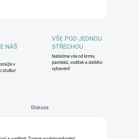
ZEPTAT SE
HLÍDAT
VŠE POD JEDNOU
E NÁŠ
STŘECHOU
Nabízíme vše od krmiv,
pamlsků, vodítek a dalšího
omůže v
vybavení!
 útulku!
Diskuze
ělají z vodítek Tamer nadstandardní