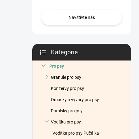
n
í
p
Navštivte nás
a
n
e
l
Kategorie
Přeskočit
kategorie
Pro psy
Granule pro psy
Konzervy pro psy
Omáčky a vývary pro psy
Pamlsky pro psy
Vodítka pro psy
Vodítka pro psy Pučálka