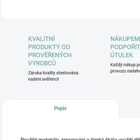
KVALITNÍ
NÁKUPEM
PRODUKTY OD
PODPOŘÍT
PROVĚŘENÝCH
ÚTULEK
VÝROBCŮ
Každý nákup p
provozu našeho
Záruka kvality otestována
našimi svěřenci!
Popis
Použité materiály, zpracování a široká škála využití d