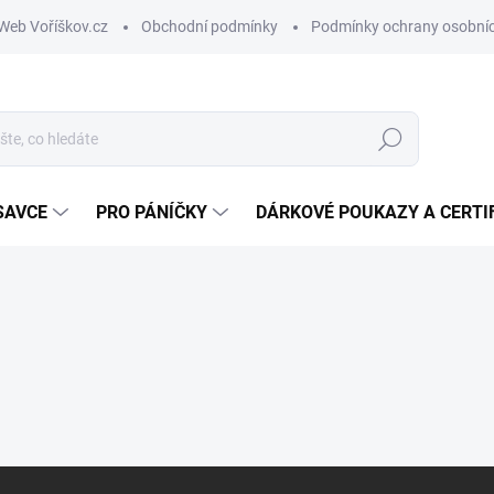
Web Voříškov.cz
Obchodní podmínky
Podmínky ochrany osobníc
Hledat
SAVCE
PRO PÁNÍČKY
DÁRKOVÉ POUKAZY A CERTI