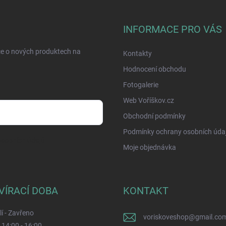
INFORMACE PRO VÁS
ce o nových produktech na
Kontakty
Hodnocení obchodu
Fotogalerie
Web Voříškov.cz
Obchodní podmínky
Podmínky ochrany osobních úda
sobních údajů
Moje objednávka
VÍRACÍ DOBA
KONTAKT
í - Zavřeno
voriskoveshop
@
gmail.co
- 14:00 - 16:00