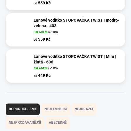
559 Kč
od
Lanové vodítko STOPOVAČKA TWIST | modro-
zelená - 403
SKLADEM
(>5 KS)
559 Kč
od
Lanové vodítko STOPOVAČKA TWIST | Mini |
žlutá - 606
SKLADEM
(>5 KS)
449 Kč
od
Ř
a
DOPORUČUJEME
NEJLEVNĚJŠÍ
NEJDRAŽŠÍ
z
e
NEJPRODÁVANĚJŠÍ
ABECEDNĚ
n