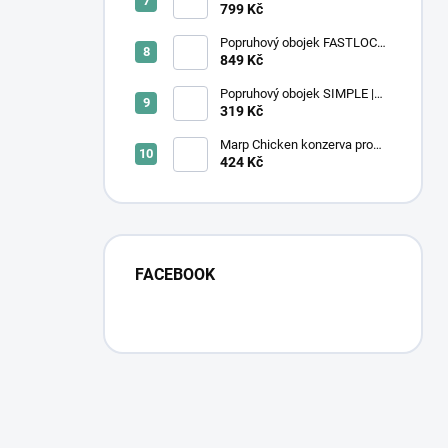
fialový
799 Kč
Popruhový obojek FASTLOCK
GRIP | černý
849 Kč
Popruhový obojek SIMPLE |
Ocean Wave
319 Kč
Marp Chicken konzerva pro
kočky s kuřecím 6x400g
424 Kč
FACEBOOK