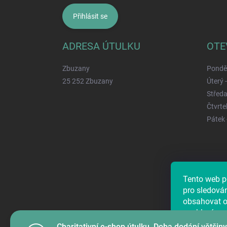
Přihlásit se
ADRESA ÚTULKU
OTE
Zbuzany
Ponděl
25 252 Zbuzany
Úterý 
Středa
Čtvrtek
Pátek 
Tento web p
Najdete ná
pro sledová
obsahovat os
souhlasím, 
předáním úd
Charitativní e-shop útulku. Doba dodání většiny