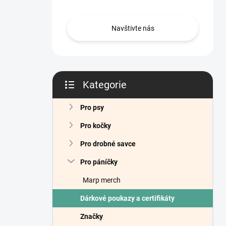
n
í
p
Navštivte nás
a
n
e
l
Kategorie
Přeskočit
kategorie
Pro psy
Pro kočky
Pro drobné savce
Pro páníčky
Marp merch
Dárkové poukazy a certifikáty
Značky