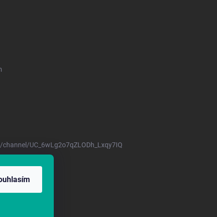
m
m/channel/UC_6wLg2o7qZLODh_Lxqy7IQ
17/2001 Sb.
ouhlasím