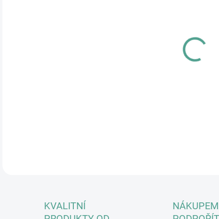
17.
MOŽ
Tímt
váno
Pouk
tišt
obje
KVALITNÍ
NÁKUPEM
PRODUKTY OD
PODPOŘÍT