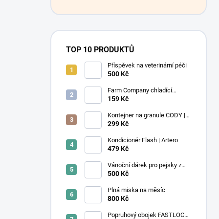
TOP 10 PRODUKTŮ
Příspěvek na veterinární péči
500 Kč
Farm Company chladící
podložka Léto M 50x40 cm
159 Kč
Kontejner na granule CODY |
4,1L | Rotho
299 Kč
Kondicionér Flash | Artero
479 Kč
Vánoční dárek pro pejsky z
útulku
500 Kč
Plná miska na měsíc
800 Kč
Popruhový obojek FASTLOCK |