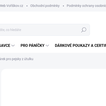
Web Voříškov.cz
Obchodní podmínky
Podmínky ochrany osobníc
Hledat
SAVCE
PRO PÁNÍČKY
DÁRKOVÉ POUKAZY A CERTI
rek pro pejsky z útulku
ZNAČKA:
VOŘÍŠKOV
5
Měr
SK
cena
MŮŽ
DO: