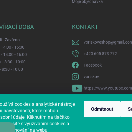
Moje objednávka
VÍRACÍ DOBA
KONTAKT
í - Zavřeno
voriskoveshop
@
gmail.co
- 14:00 - 16:00
+420 605 873 772
 - 14:00 - 16:00
 - 8:30 - 10:00
Facebook
- 8:30 - 10:00
voriskov
https://www.youtube.co
oužívá cookies a analytické nástroje
s i na Pesvnouzi.cz
Jak nám pomůžete?
Sbírkový účet dle zákona č. 1
Odmítnout
S
ní návštěvnosti, které mohou
obní údaje. Kliknutím na tlačítko
souhlasíte s využíváním cookies a
ajů o chování na webu.