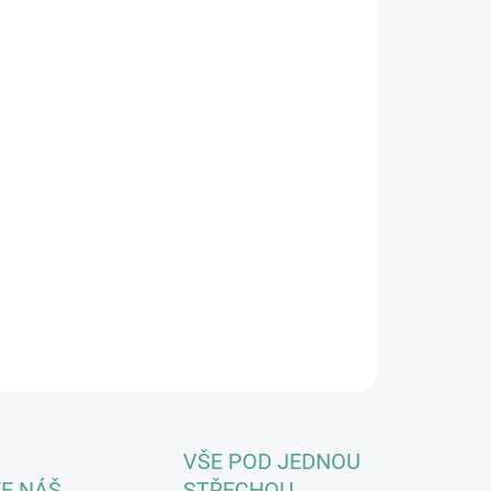
8.2026
NOSTI DORUČENÍ
−
+
Přidat do košíku
o certifikátem přispějete pejskům z útulku na nákup
čních dárků (hračky a pamlsky).
azy standardně zasíláme elektronicky. V případě zájmu o
ěný certifikát (poukaz), to uveďte do poznámky u
dnávky.
ZEPTAT SE
HLÍDAT
VŠE POD JEDNOU
E NÁŠ
STŘECHOU