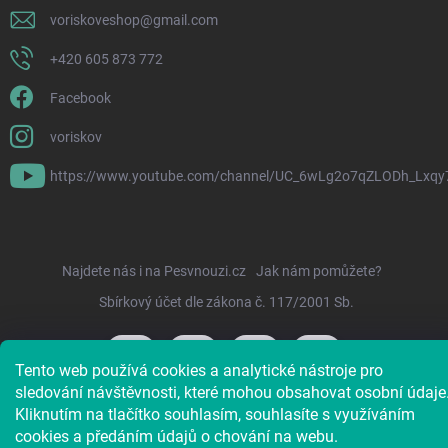
voriskoveshop
@
gmail.com
+420 605 873 772
Facebook
voriskov
https://www.youtube.com/channel/UC_6wLg2o7qZLODh_Lxqy
Najdete nás i na Pesvnouzi.cz
Jak nám pomůžete?
Sbírkový účet dle zákona č. 117/2001 Sb.
Tento web používá cookies a analytické nástroje pro
sledování návštěvnosti, které mohou obsahovat osobní údaje
Kliknutím na tlačítko souhlasím, souhlasíte s využíváním
Copyright 2026
Voříškov e-shop
. Všechna práva vyhrazena.
cookies a předáním údajů o chování na webu.