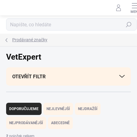
Přejít
na
obsah
Hledat
Prodávané značky
VetExpert
OTEVŘÍT FILTR
Ř
a
DOPORUČUJEME
NEJLEVNĚJŠÍ
NEJDRAŽŠÍ
z
e
NEJPRODÁVANĚJŠÍ
ABECEDNĚ
n
í
2
položek celkem