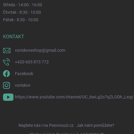
Středa - 14:00 - 16:00
Čtvrtek - 8:30 - 10:00
Pátek - 8:30 - 10:00
KONTAKT
voriskoveshop
@
gmail.com
+420 605 873 772
Facebook
voriskov
https://www.youtube.com/channel/UC_6wLg2o7qZLODh_Lxqy
Najdete nás i na Pesvnouzi.cz
Jak nám pomůžete?