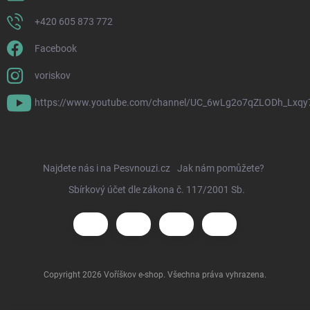
+420 605 873 772
Facebook
voriskov
https://www.youtube.com/channel/UC_6wLg2o7qZLODh_Lxqy
Najdete nás i na Pesvnouzi.cz
Jak nám pomůžete?
Sbírkový účet dle zákona č. 117/2001 Sb.
Copyright 2026
Voříškov e-shop
. Všechna práva vyhrazena.