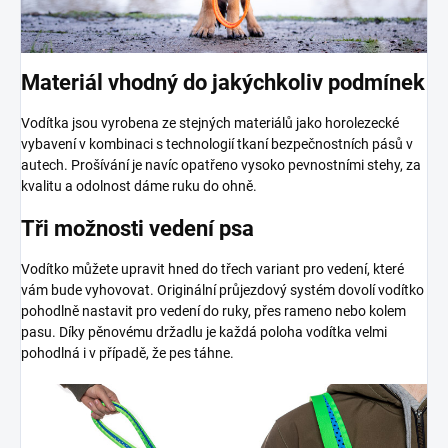
Materiál vhodný do jakýchkoliv podmínek
Vodítka jsou vyrobena ze stejných materiálů jako horolezecké
vybavení v kombinaci s technologií tkaní bezpečnostních pásů v
autech. Prošívání je navíc opatřeno vysoko pevnostními stehy, za
kvalitu a odolnost dáme ruku do ohně.
Tři možnosti vedení psa
Vodítko můžete upravit hned do třech variant pro vedení, které
vám bude vyhovovat. Originální průjezdový systém dovolí vodítko
pohodlně nastavit pro vedení do ruky, přes rameno nebo kolem
pasu. Díky pěnovému držadlu je každá poloha vodítka velmi
pohodlná i v případě, že pes táhne.