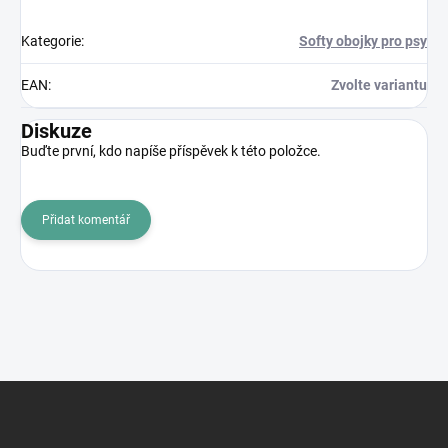
Kategorie
:
Softy obojky pro psy
EAN
:
Zvolte variantu
Diskuze
Buďte první, kdo napíše příspěvek k této položce.
Přidat komentář
Z
á
p