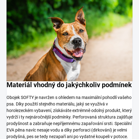
Materiál vhodný do jakýchkoliv podmínek
Obojek SOFTY je navržen s ohledem na maximální pohodlí vašeho
psa. Díky použití stejného materiálu, jaký se využívá v
horolezeckém vybavení, získáváte extrémně odolný produkt, který
vydrží i ty nejnáročnější podmínky. Perforovaná struktura zajišťuje
prodyšnost a zabraňuje nepříjemnému zapařování srsti. Speciální
EVA pěna navíc nesaje vodu a díky perforaci (dirkování) je velmi
prodyšná, pes se tedy nezapaří ani po vydatné koupeli v potoce.