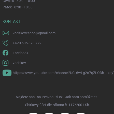
Čtvrtek - 8:30 - 10:00
Pátek - 8:30 - 10:00
KONTAKT
voriskoveshop
@
gmail.com
+420 605 873 772
Facebook
voriskov
https://www.youtube.com/channel/UC_6wLg2o7qZLODh_Lxqy
Najdete nás i na Pesvnouzi.cz
Jak nám pomůžete?
Sbírkový účet dle zákona č. 117/2001 Sb.