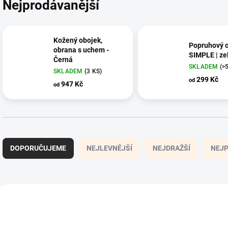
Nejprodávanější
Kožený obojek,
Popruhový 
obrana s uchem -
SIMPLE | ze
Černá
SKLADEM
(>
SKLADEM
(3 KS)
299 Kč
od
947 Kč
od
Ř
a
DOPORUČUJEME
NEJLEVNĚJŠÍ
NEJDRAŽŠÍ
NEJP
z
e
n
í
V
p
ý
NOVINKA
NOVINKA
r
p
o
i