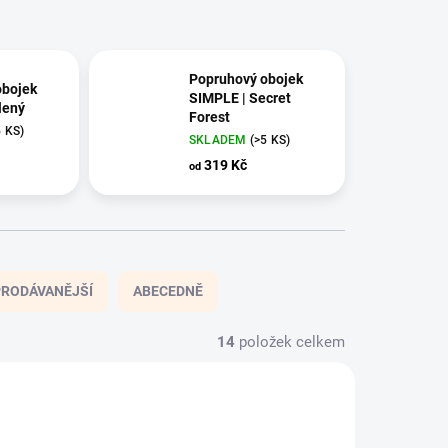
Popruhový obojek
obojek
SIMPLE | Secret
lený
Forest
5 KS)
SKLADEM
(>5 KS)
319 Kč
od
RODÁVANĚJŠÍ
ABECEDNĚ
14
položek celkem
NOVINKA