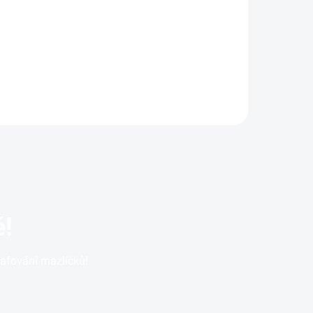
mentu.
Novinka v našem sortimentu.
mu
Navrženo k maximálnímu
hký a
pohodlí vašeho psa. Lehký a
vzdušný...
!
rafování mazlíčků!