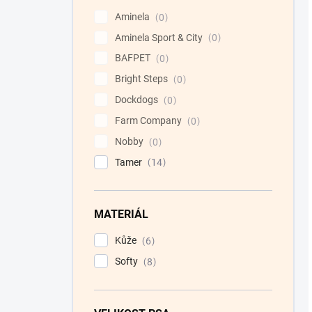
Aminela
0
Aminela Sport & City
0
BAFPET
0
Bright Steps
0
Dockdogs
0
Farm Company
0
Nobby
0
Tamer
14
MATERIÁL
Kůže
6
Softy
8