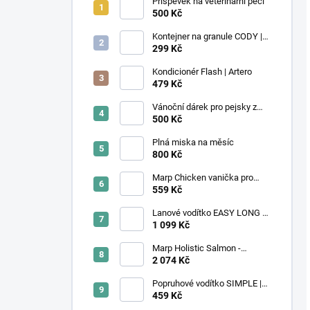
Příspěvek na veterinární péči
500 Kč
Kontejner na granule CODY |
4,1L | Rotho
299 Kč
Kondicionér Flash | Artero
479 Kč
Vánoční dárek pro pejsky z
útulku
500 Kč
Plná miska na měsíc
800 Kč
Marp Chicken vanička pro
kočky s kuřecím 16x100g
559 Kč
Lanové vodítko EASY LONG -
TWIST | velký pes | black
1 099 Kč
diamond
Marp Holistic Salmon -
lososové bez obilovin 12kg
2 074 Kč
Popruhové vodítko SIMPLE |
Secret Forest
459 Kč