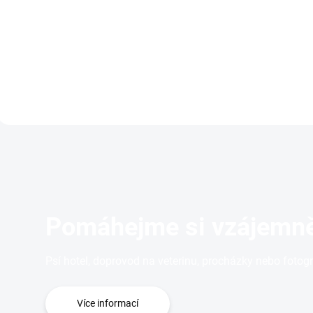
Novinka v našem sortimentu.
Novinka v našem sorti
Navrženo k maximálnímu
Navrženo k maximální
pohodlí vašeho psa. Lehký a
pohodlí vašeho psa. Le
vzdušný...
vzdušný...
Pomáhejme si vzájemně
Psí hotel, doprovod na veterinu, procházky nebo fotog
Více informací