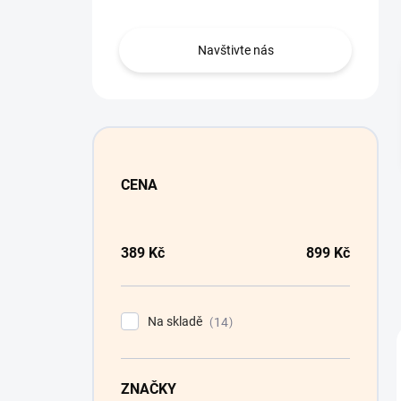
n
í
p
Navštivte nás
a
n
e
l
CENA
389
Kč
899
Kč
Na skladě
14
ZNAČKY