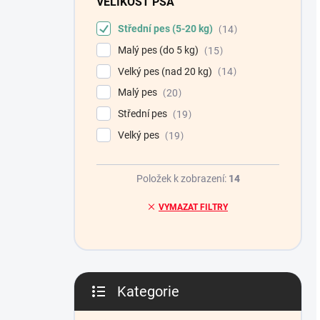
VELIKOST PSA
Střední pes (5-20 kg)
14
Malý pes (do 5 kg)
15
Velký pes (nad 20 kg)
14
Malý pes
20
Střední pes
19
Velký pes
19
Položek k zobrazení:
14
VYMAZAT FILTRY
Kategorie
Přeskočit
kategorie