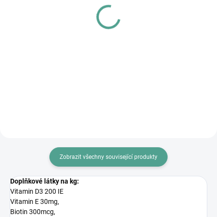
pejsky z útulku
péči
500 Kč
500 Kč
Do košíku
Do košíku
Tímto certifikátem přispějete
Tímto certifikátem přispějete
pejskům z útulku na nákup
pejskům a ostatní zvířatům v
vánočních dárků (hračky a...
miniazylu Vořískov na jejich...
Zobrazit všechny související produkty
Doplňkové látky na kg:
Vitamin D3 200 IE
Vitamin E 30mg,
Biotin 300mcg,