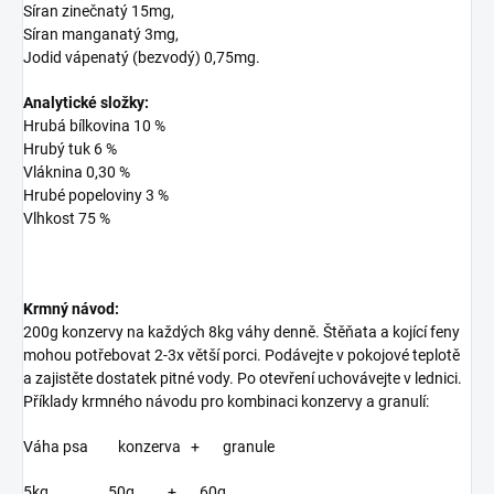
Síran zinečnatý 15mg,
Síran manganatý 3mg,
Jodid vápenatý (bezvodý) 0,75mg.
Analytické složky:
Hrubá bílkovina 10 %
Hrubý tuk 6 %
Vláknina 0,30 %
Hrubé popeloviny 3 %
Vlhkost 75 %
Krmný návod:
200g konzervy na každých 8kg váhy denně. Štěňata a kojící feny
mohou potřebovat 2-3x větší porci. Podávejte v pokojové teplotě
a zajistěte dostatek pitné vody. Po otevření uchovávejte v lednici.
Příklady krmného návodu pro kombinaci konzervy a granulí:
Váha psa konzerva + granule
5kg 50g + 60g