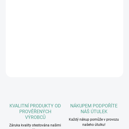
Bez obilovin
Vhodné i k míchání s granulemi
Určeno pro
: Štěňata, dospělé psy, seniory, psy s nadváhou
Složení:
71% (Jehněčí srdce, Jehněčí maso, Jehněčí játra, Jehněčí plíce,
Jehněčí dršťky), 28% Jehněčí vývar, 1% minerály.
DETAILNÍ INFORMACE
ZEPTAT SE
HLÍDAT
KVALITNÍ PRODUKTY OD
NÁKUPEM PODPOŘÍTE
PROVĚŘENÝCH
NÁŠ ÚTULEK
VÝROBCŮ
Každý nákup pomůže v provozu
našeho útulku!
Záruka kvality otestována našimi