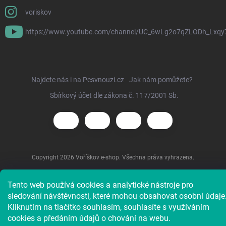
voriskov
https://www.youtube.com/channel/UC_6wLg2o7qZLODh_Lxqy
Najdete nás i na Pesvnouzi.cz
Jak nám pomůžete?
Sbírkový účet dle zákona č. 117/2001 Sb.
Copyright 2026
Voříškov e-shop
. Všechna práva vyhrazena.
Tento web používá cookies a analytické nástroje pro
sledování návštěvnosti, které mohou obsahovat osobní údaje
Kliknutím na tlačítko souhlasím, souhlasíte s využíváním
cookies a předáním údajů o chování na webu.