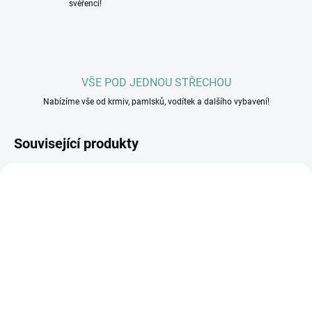
svěřenci!
VŠE POD JEDNOU STŘECHOU
Nabízíme vše od krmiv, pamlsků, vodítek a dalšího vybavení!
Související produkty
TIP
SKLADEM U DODAVATELE
SKLADEM U DODAVATELE
(3 KS)
(>5 KS)
Vánoční dárek pro
Příspěvek na veterinární