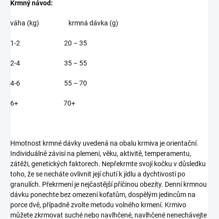
Krmný návod:
váha (kg) krmná dávka (g)
1-2 20 – 35
2-4 35 – 55
4-6 55 – 70
6+ 70+
Hmotnost krmné dávky uvedená na obalu krmiva je orientační.
Individuálně závisí na plemeni, věku, aktivitě, temperamentu,
zátěži, genetických faktorech. Nepřekrmte svojí kočku v důsledku
toho, že se necháte ovlivnit její chutí k jídlu a dychtivostí po
granulích. Překrmení je nejčastější příčinou obezity. Denní krmnou
dávku ponechte bez omezení koťatům, dospělým jedincům na
porce dvě, případně zvolte metodu volného krmení. Krmivo
můžete zkrmovat suché nebo navlhčené, navlhčené nenechávejte