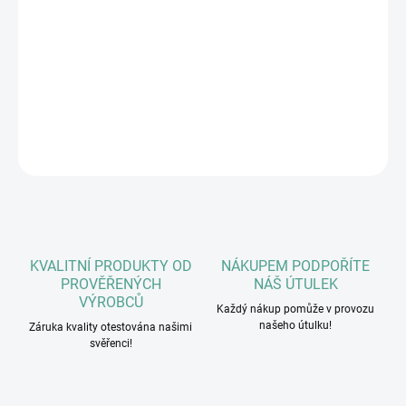
Čerstvě připravená krůta 45 %, Sladké brambory 27 %, Sušená
krůta 14 %, Bramborová bílkovina, Brambory, Drůbeží vývar 2 %,
Hrachová bílkovina, Omega 3 doplněk, Pivovarské kvasnice,
Minerály a vitaminy, Sušené brusinky, Sušená mrkev, Extrakt z
juky.
DETAILNÍ INFORMACE
ZEPTAT SE
HLÍDAT
KVALITNÍ PRODUKTY OD
NÁKUPEM PODPOŘÍTE
PROVĚŘENÝCH
NÁŠ ÚTULEK
VÝROBCŮ
Každý nákup pomůže v provozu
našeho útulku!
Záruka kvality otestována našimi
svěřenci!