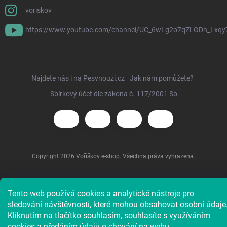
voriskov
https://www.youtube.com/channel/UC_6wLg2o7qZLODh_Lxqy
Najdete nás i na Pesvnouzi.cz
Jak nám pomůžete?
Sbírkový účet dle zákona č. 117/2001 Sb.
Copyright 2026
Voříškov e-shop
. Všechna práva vyhrazena.
Tento web používá cookies a analytické nástroje pro
sledování návštěvnosti, které mohou obsahovat osobní údaje
Kliknutím na tlačítko souhlasím, souhlasíte s využíváním
cookies a předáním údajů o chování na webu.