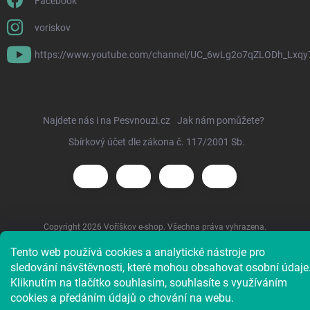
Facebook
voriskov
https://www.youtube.com/channel/UC_6wLg2o7qZLODh_Lxqy
Najdete nás i na Pesvnouzi.cz
Jak nám pomůžete?
Sbírkový účet dle zákona č. 117/2001 Sb.
Copyright 2026
Voříškov e-shop
. Všechna práva vyhrazena.
Tento web používá cookies a analytické nástroje pro
sledování návštěvnosti, které mohou obsahovat osobní údaje
Kliknutím na tlačítko souhlasím, souhlasíte s využíváním
cookies a předáním údajů o chování na webu.