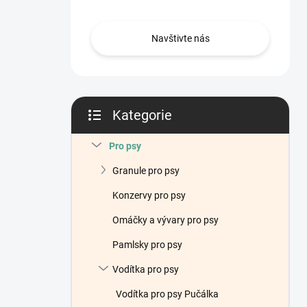
n
í
p
Navštivte nás
a
n
e
l
Kategorie
Přeskočit
kategorie
Pro psy
Granule pro psy
Konzervy pro psy
Omáčky a vývary pro psy
Pamlsky pro psy
Vodítka pro psy
Vodítka pro psy Pučálka