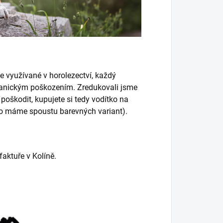
e využívané v horolezectví, každý
hanickým poškozením. Zredukovali jsme
oškodit, kupujete si tedy vodítko na
to máme spoustu barevných variant).
aktuře v Kolíně.