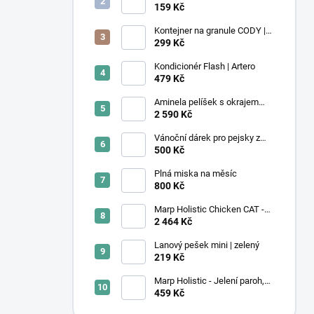
podložka Léto M 50x40 cm
159 Kč
Kontejner na granule CODY |
4,1L | Rotho
299 Kč
Kondicionér Flash | Artero
479 Kč
Aminela pelíšek s okrajem
120x80cm Half and Half
2 590 Kč
hnědá/béžová
Vánoční dárek pro pejsky z
útulku
500 Kč
Plná miska na měsíc
800 Kč
Marp Holistic Chicken CAT -
kuřecí bez obilovin pro kočky
2 464 Kč
12kg
Lanový pešek mini | zelený
219 Kč
Marp Holistic - Jelení paroh,
velikost XL (160 - 200g)
459 Kč