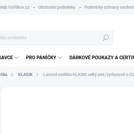
Web Voříškov.cz
Obchodní podmínky
Podmínky ochrany osobníc
Hledat
SAVCE
PRO PÁNÍČKY
DÁRKOVÉ POUKAZY A CERTI
ítka
KLASIK
Lanové vodítko KLASIK velký pes | tyrkysové s r
ZNAČKA:
TAMER
o
Měr
ZVO
cena
VAR