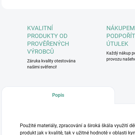
KVALITNÍ
NÁKUPEM
PRODUKTY OD
PODPOŘÍT
PROVĚŘENÝCH
ÚTULEK
VÝROBCŮ
Každý nákup p
provozu našeho
Záruka kvality otestována
našimi svěřenci!
Popis
Použité materiály, zpracování a široká škála využití d
produkt jak v kvalitě, tak v užitné hodnotě v oblasti ky