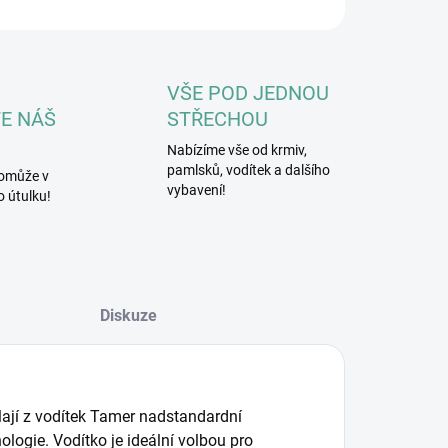
ZEPTAT SE
HLÍDAT
VŠE POD JEDNOU
E NÁŠ
STŘECHOU
Nabízíme vše od krmiv,
pamlsků, vodítek a dalšího
omůže v
vybavení!
 útulku!
Diskuze
ělají z vodítek Tamer nadstandardní
nologie. Vodítko je ideální volbou pro