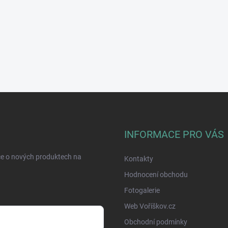
INFORMACE PRO VÁS
ce o nových produktech na
Kontakty
Hodnocení obchodu
Fotogalerie
Web Voříškov.cz
Obchodní podmínky