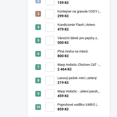
podložka Léto M 50x40 cm
159 Kč
Kontejner na granule CODY |
4,1L | Rotho
299 Kč
Kondicionér Flash | Artero
479 Kč
Vánoční dárek pro pejsky z
útulku
500 Kč
Plná miska na měsíc
800 Kč
Marp Holistic Chicken CAT -
kuřecí bez obilovin pro kočky
2 464 Kč
12kg
Lanový pešek mini | zelený
219 Kč
Marp Holistic - Jelení paroh,
velikost XL (160 - 200g)
459 Kč
Popruhové vodítko VARIO |
Secret Forest
859 Kč