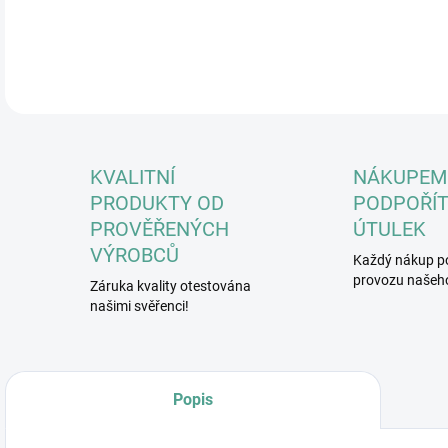
DETA
KVALITNÍ
NÁKUPEM
PRODUKTY OD
PODPOŘÍT
PROVĚŘENÝCH
ÚTULEK
VÝROBCŮ
Každý nákup p
provozu našeho
Záruka kvality otestována
našimi svěřenci!
Popis