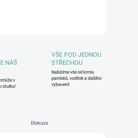
průměr lana 11 - 12 mm
ILNÍ INFORMACE
ZEPTAT SE
HLÍDAT
VŠE POD JEDNOU
E NÁŠ
STŘECHOU
Nabízíme vše od krmiv,
pamlsků, vodítek a dalšího
omůže v
vybavení!
 útulku!
Diskuze