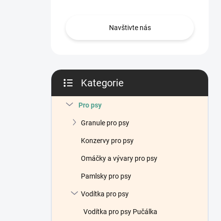
n
í
p
Navštivte nás
a
n
e
l
Kategorie
Přeskočit
kategorie
Pro psy
Granule pro psy
Konzervy pro psy
Omáčky a vývary pro psy
Pamlsky pro psy
Vodítka pro psy
Vodítka pro psy Pučálka