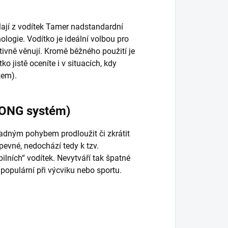
ělají z vodítek Tamer nadstandardní
nologie. Vodítko je ideální volbou pro
tivně věnují. Kromě běžného použití je
ko jistě oceníte i v situacích, kdy
kem).
 LONG systém)
ným pohybem prodloužit či zkrátit
evné, nedochází tedy k tzv.
ilních“ vodítek. Nevytváří tak špatné
 populární při výcviku nebo sportu.