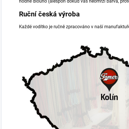
hodně dlouho (alespoň dokud vás neomrzí barva, pro
Ruční česká výroba
Každé vodítko je ručně zpracováno v naší manufaktuře