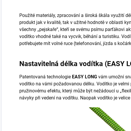
Použité materiály, zpracování a široká škála využití d
produkt jak v kvalitě, tak v užitné hodnotě v oblasti ky
všechny „pejskaře“, kteří se svému psímu parťákovi ak
vodítko vhodné také na vycvik, běhání a turistiku. Vodít
potřebujete mít volné ruce (telefonování, jízda s kočár
Nastavitelná délka vodítka (EASY
Patentovaná technologie
EASY LONG
vám umožní snad
vodítko na vámi požadovanou délku. Vodítko je velmi p
pružinovému efektu, který může být nežádoucí u „flexib
návyky při vedení na vodítku. Naopak vodítko je velice