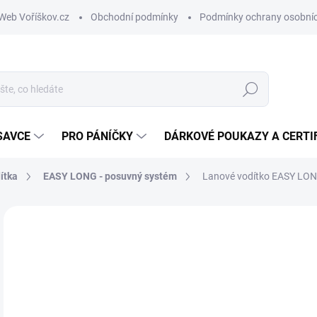
Web Voříškov.cz
Obchodní podmínky
Podmínky ochrany osobníc
Hledat
SAVCE
PRO PÁNÍČKY
DÁRKOVÉ POUKAZY A CERTI
ítka
EASY LONG - posuvný systém
Lanové vodítko EASY LONG
ZNAČKA:
TAMER
o
Měr
ZVO
cena
VAR