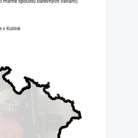
to máme spoustu barevných variant).
 v Kolíně.