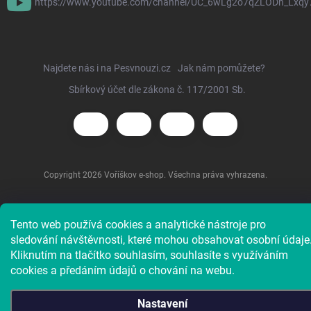
https://www.youtube.com/channel/UC_6wLg2o7qZLODh_Lxqy
Najdete nás i na Pesvnouzi.cz
Jak nám pomůžete?
Sbírkový účet dle zákona č. 117/2001 Sb.
Copyright 2026
Voříškov e-shop
. Všechna práva vyhrazena.
Tento web používá cookies a analytické nástroje pro
sledování návštěvnosti, které mohou obsahovat osobní údaje
Kliknutím na tlačítko souhlasím, souhlasíte s využíváním
cookies a předáním údajů o chování na webu.
Nastavení