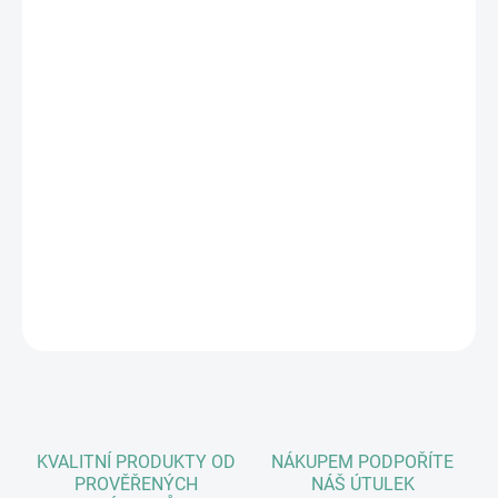
MŮŽEME DORUČIT DO:
ZVOLTE VARIANTU
MOŽNOSTI DORUČENÍ
−
+
Přidat do košíku
Elegance a styl. Klasika, která neomrzí. Upozorňujeme, že váš pes
bude mít problém odtrhnout oči od svého odrazu ve skle nebo
kaluži, jak moc mu bude obojek slušet. Také počítejte s tím, že ho
bude mít dlouho. Tedy dokud se jemu nebo vám neokouká.
DETAILNÍ INFORMACE
ZEPTAT SE
HLÍDAT
KVALITNÍ PRODUKTY OD
NÁKUPEM PODPOŘÍTE
PROVĚŘENÝCH
NÁŠ ÚTULEK