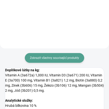
Tímto certifikátem přispějete
Tímto certifikátem přispějete
pejskům a ostatní zvířatům v
pejskům z útulku na nákup
miniazylu Vořískov na jejich...
vánočních dárků (hračky a...
Zobrazit všechny související produkty
Doplňkové látky na kg:
Vitamin A (3a672a) 1,000 IU, Vitamin D3 (3a671) 200 IU, Vitamin
E (3a700) 100 mg, Vitamin B1 (3a821) 1,2 mg, Biotin (3a880) 0,2
mg, Zinek (3b606) 15 mg, Železo (3b106) 12 mg, Mangan (3b504)
2 mg, Jód (3b201) 0,5 mg.
Analytické složky:
Hrubá bílkovina 10 %