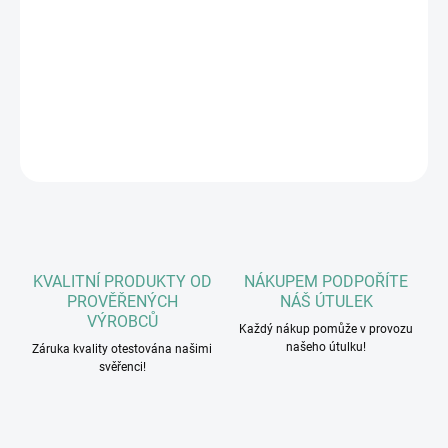
Krůta 46 % (maso a vnitřnosti), Hovězí 26 % (maso a vnitřnosti),
Sladké brambory 4 %, Zelený hrách 2 %, Hrachová mouka 1,5 %,
Lignocelulóza 0,7 %, Sušené oregano 0,5%, Uhličitan vápenatý 0,3
%.
DETAILNÍ INFORMACE
ZEPTAT SE
HLÍDAT
KVALITNÍ PRODUKTY OD
NÁKUPEM PODPOŘÍTE
PROVĚŘENÝCH
NÁŠ ÚTULEK
VÝROBCŮ
Každý nákup pomůže v provozu
našeho útulku!
Záruka kvality otestována našimi
svěřenci!