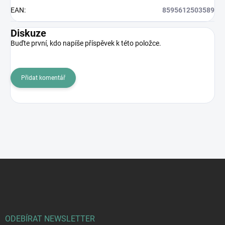
EAN
:
8595612503589
Diskuze
Buďte první, kdo napíše příspěvek k této položce.
Přidat komentář
Z
á
p
a
t
í
ODEBÍRAT NEWSLETTER