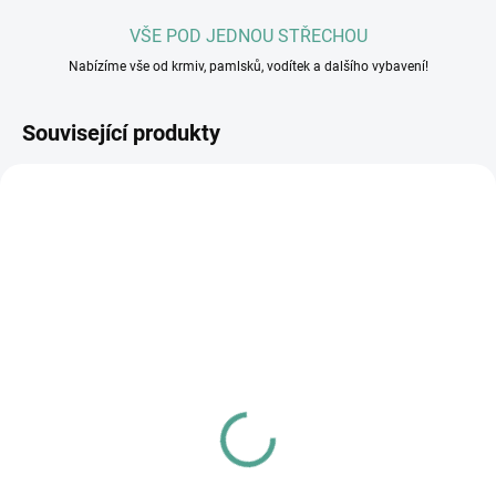
VŠE POD JEDNOU STŘECHOU
Nabízíme vše od krmiv, pamlsků, vodítek a dalšího vybavení!
Související produkty
TIP
SKLADEM U DODAVATELE
SKLADEM U DODAVATELE
(>5 KS)
(3 KS)
Příspěvek na veterinární
Vánoční dárek pro
péči
pejsky z útulku
500 Kč
500 Kč
Do košíku
Do košíku