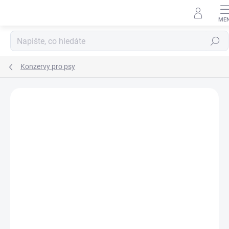
Přejít
na
obsah
Hledat
Konzervy pro psy
ZNAČKA:
DOXNEO