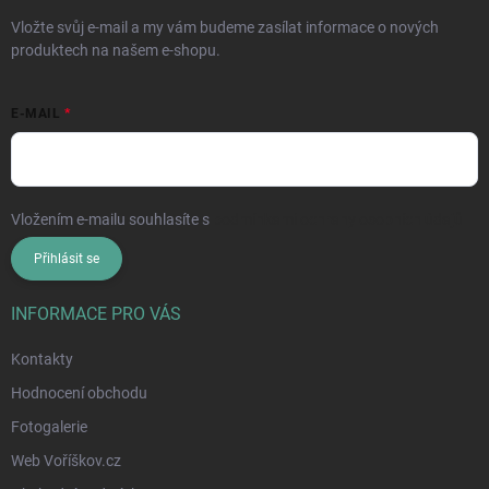
Vložte svůj e-mail a my vám budeme zasílat informace o nových
produktech na našem e-shopu.
E-MAIL
Vložením e-mailu souhlasíte s
podmínkami ochrany osobních údajů
Přihlásit se
INFORMACE PRO VÁS
Kontakty
Hodnocení obchodu
Fotogalerie
Web Voříškov.cz