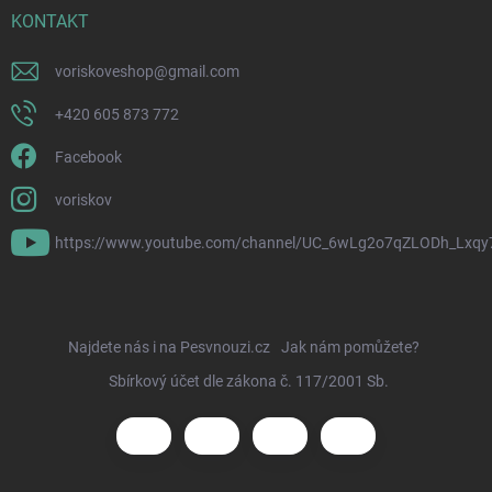
KONTAKT
voriskoveshop
@
gmail.com
+420 605 873 772
Facebook
voriskov
https://www.youtube.com/channel/UC_6wLg2o7qZLODh_Lxqy
Najdete nás i na Pesvnouzi.cz
Jak nám pomůžete?
Sbírkový účet dle zákona č. 117/2001 Sb.