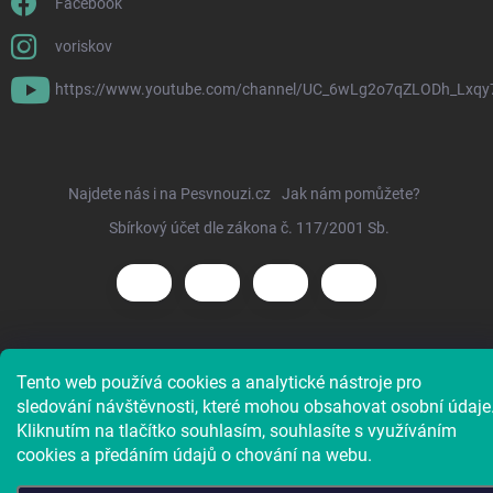
Facebook
voriskov
https://www.youtube.com/channel/UC_6wLg2o7qZLODh_Lxqy
Najdete nás i na Pesvnouzi.cz
Jak nám pomůžete?
Sbírkový účet dle zákona č. 117/2001 Sb.
Copyright 2026
Voříškov e-shop
. Všechna práva vyhrazena.
Tento web používá cookies a analytické nástroje pro
sledování návštěvnosti, které mohou obsahovat osobní údaje
Kliknutím na tlačítko souhlasím, souhlasíte s využíváním
cookies a předáním údajů o chování na webu.