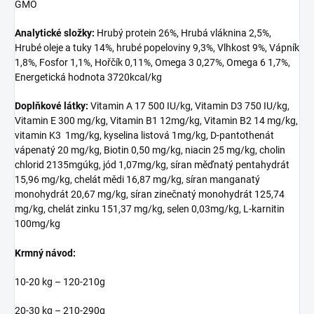
GMO
Analytické složky:
Hrubý protein 26%, Hrubá vláknina 2,5%,
Hrubé oleje a tuky 14%, hrubé popeloviny 9,3%, Vlhkost 9%, Vápník
1,8%, Fosfor 1,1%, Hořčík 0,11%, Omega 3 0,27%, Omega 6 1,7%,
Energetická hodnota 3720kcal/kg
Doplňkové látky:
Vitamin A 17 500 IU/kg, Vitamin D3 750 IU/kg,
Vitamin E 300 mg/kg, Vitamin B1 12mg/kg, Vitamin B2 14 mg/kg,
vitamin K3 1mg/kg, kyselina listová 1mg/kg, D-pantothenát
vápenatý 20 mg/kg, Biotin 0,50 mg/kg, niacin 25 mg/kg, cholin
chlorid 2135mgúkg, jód 1,07mg/kg, síran měďnatý pentahydrát
15,96 mg/kg, chelát mědi 16,87 mg/kg, síran manganatý
monohydrát 20,67 mg/kg, síran zinečnatý monohydrát 125,74
mg/kg, chelát zinku 151,37 mg/kg, selen 0,03mg/kg, L-karnitin
100mg/kg
Krmný návod:
10-20 kg – 120-210g
20-30 kg – 210-290g