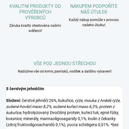
KVALITNÍ PRODUKTY OD
NÁKUPEM PODPOŘÍTE
PROVĚŘENÝCH
NÁŠ ÚTULEK
VÝROBCŮ
Každý nákup pomůže v provozu
našeho útulku!
Záruka kvality otestována našimi
svěřenci!
VŠE POD JEDNOU STŘECHOU
Nabízíme vše od krmiv, pamlsků, vodítek a dalšího vybavení!
S čerstvým jehněčím
Složení:
čerstvé jehněčí 26%, kukuřice
, rýže, mouka z hnědé rýže,
sušené hovězí maso 8,2%, sušené kuřecí maso 6,3%, protein z
kukuřice
, hydrolyzovaný živočišný protein, kuřecí tuk, epné řízky,
kvasnice, minerály, mannaoligosagaridy 0,1%, inulin z čekanky
(zdroj fruktooligosacharidů 0,1%), yucca schidigera 0,01%. *bez