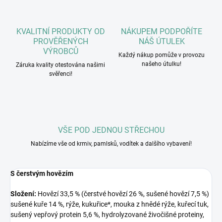
KVALITNÍ PRODUKTY OD
NÁKUPEM PODPOŘÍTE
PROVĚŘENÝCH
NÁŠ ÚTULEK
VÝROBCŮ
Každý nákup pomůže v provozu
našeho útulku!
Záruka kvality otestována našimi
svěřenci!
VŠE POD JEDNOU STŘECHOU
Nabízíme vše od krmiv, pamlsků, vodítek a dalšího vybavení!
S čerstvým hovězím
Složení:
Hovězí 33,5 % (čerstvé hovězí 26 %, sušené hovězí 7,5 %)
sušené kuře 14 %, rýže, kukuřice*, mouka z hnědé rýže, kuřecí tuk,
sušený vepřový protein 5,6 %, hydrolyzované živočišné proteiny,