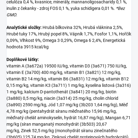
celulóza 0,4 %, kvasnice, minerály, mannanoligosacharidy 0,1 %,
inulin z čekanky - zdroj FOS 0,1 %, yuka schidigera 0,01 %.
*Bez
GMO.
Analytické složky:
Hrubá bílkovina 32%, Hrubá vláknina 2,5%,
Hrubé tuky 17%, Hrubý popel 8%, Vápník 1,7%, Fosfor 1,1%, Hořčík
0,09%, Vlhkost 9%, Omega 3 0,29%, Omega 6 2,4%, Energetická
hodnota 3915 kcal/kg
Doplňkové látky:
vitamin A (3a672a) 19500 IU/kg, vitamin D3 (3a671) 750 IU/kg,
vitamin E (3a700) 400 mg/kg, vitamin B1 (3a821) 12 mg/kg,
vitamin B2 14 mg/kg, vitamin B6 (3a831) 12 mg/kg, vitamin B12
0,15 mg/kg, vitamin K3 (3a711) 1 mg/kg, kyselina listová (3a316)
1 mg/kg, kalcium D-pantothenát (3a841) 20 mg/kg, biotin
(3a880) 0,5 mg/kg, niacin (3a314) 25 mg/kg, cholin chlorid
(3a890) 2590 mg/kg, Jód 1,07 mg/kg (3b203 1,64 mg/kg), Měď
4,78 mg/kg (pentahydrát síranu měďnatého 15,96 mg/kg,
měďnatý chelát aminokyselin, hydrát 16,87 mg/kg), Mangan 6,71
mg/kg (síran manganatý monohydrát (3b503) 20,67
mg/kg, Zinek 52,5 mg/kg (monohydrát síranu zinečnatého
(3b605) 125,74 mg/kg, Zinkový chelát proteinových hydrolyzátů