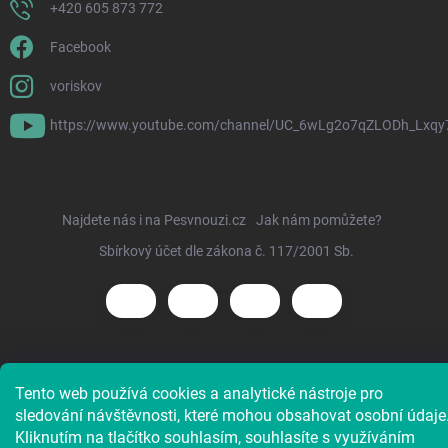
+420 605 873 772
Facebook
voriskov
https://www.youtube.com/channel/UC_6wLg2o7qZLODh_Lxqy
Najdete nás i na Pesvnouzi.cz
Jak nám pomůžete?
Sbírkový účet dle zákona č. 117/2001 Sb.
Copyright 2026
Voříškov e-shop
. Všechna práva vyhrazena.
Tento web používá cookies a analytické nástroje pro
sledování návštěvnosti, které mohou obsahovat osobní údaje
Kliknutím na tlačítko souhlasím, souhlasíte s využíváním