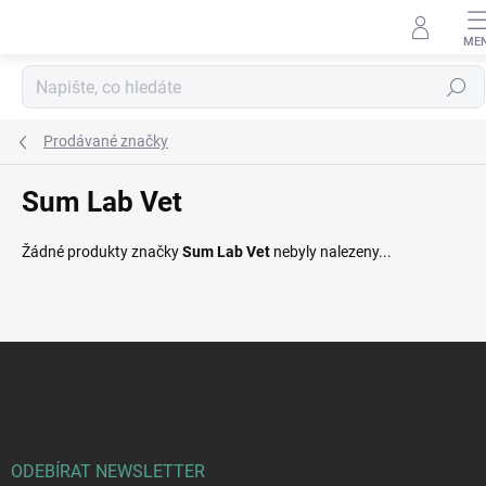
Přejít
na
obsah
Hledat
Prodávané značky
Sum Lab Vet
Žádné produkty značky
Sum Lab Vet
nebyly nalezeny...
Z
á
p
a
t
í
ODEBÍRAT NEWSLETTER