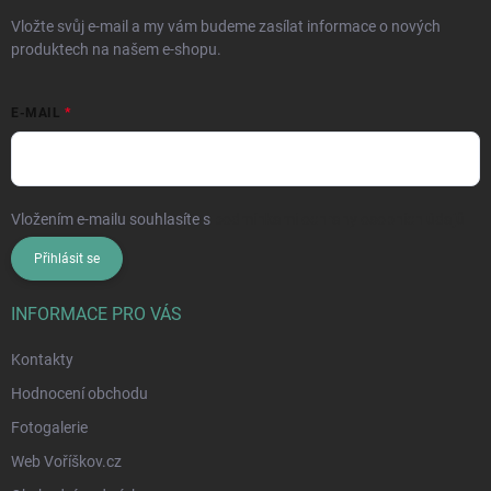
Vložte svůj e-mail a my vám budeme zasílat informace o nových
produktech na našem e-shopu.
E-MAIL
Vložením e-mailu souhlasíte s
podmínkami ochrany osobních údajů
Přihlásit se
INFORMACE PRO VÁS
Kontakty
Hodnocení obchodu
Fotogalerie
Web Voříškov.cz