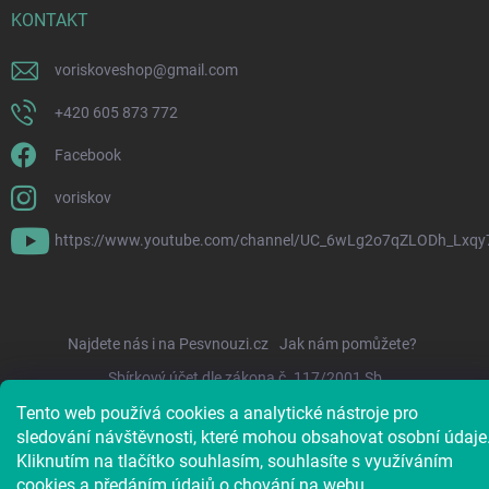
KONTAKT
voriskoveshop
@
gmail.com
+420 605 873 772
Facebook
voriskov
https://www.youtube.com/channel/UC_6wLg2o7qZLODh_Lxqy
Najdete nás i na Pesvnouzi.cz
Jak nám pomůžete?
Sbírkový účet dle zákona č. 117/2001 Sb.
Tento web používá cookies a analytické nástroje pro
sledování návštěvnosti, které mohou obsahovat osobní údaje
Kliknutím na tlačítko souhlasím, souhlasíte s využíváním
cookies a předáním údajů o chování na webu.