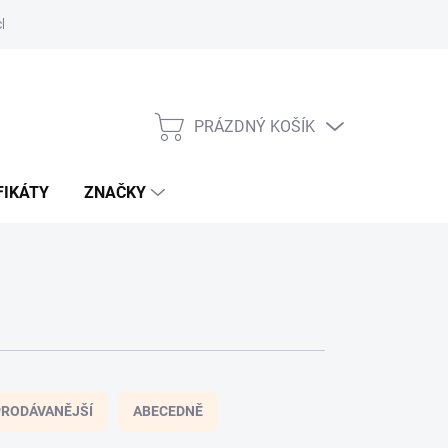
h údajů
Moje objednávka
PRÁZDNÝ KOŠÍK
NÁKUPNÍ
KOŠÍK
FIKÁTY
ZNAČKY
RODÁVANĚJŠÍ
ABECEDNĚ