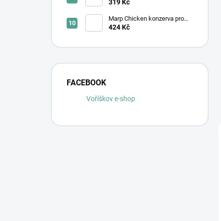
Ocean Wave
319 Kč
Marp Chicken konzerva pro
kočky s kuřecím 6x400g
424 Kč
FACEBOOK
Voříškov e-shop