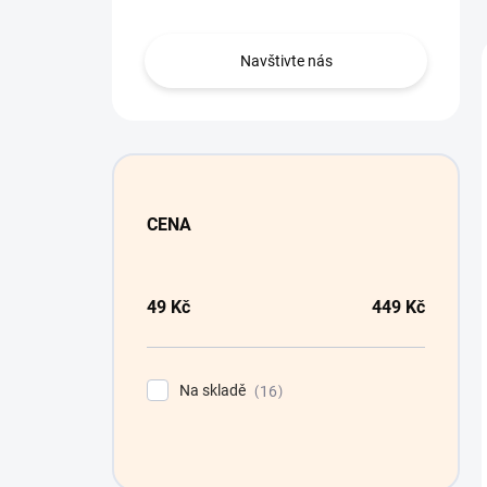
n
í
p
Navštivte nás
a
n
e
l
CENA
49
Kč
449
Kč
Na skladě
16