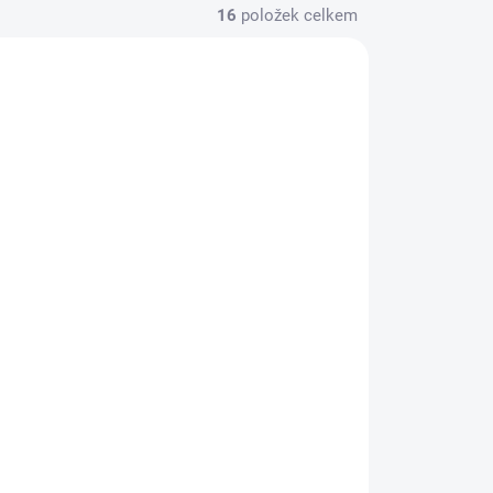
16
položek celkem
ADEM
SKLADEM
>5 KS)
(4 KS)
KONG Holiday
Snuzzles vánoční
plyšový tučňák S
16cm
349 Kč
Do košíku