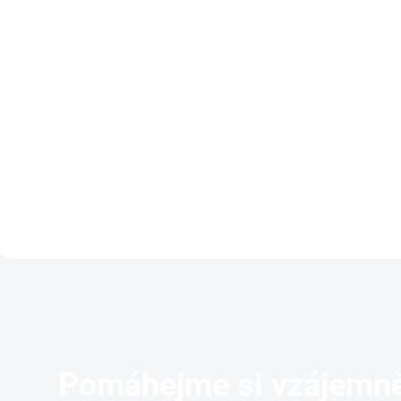
Vánoční plyšový sob
gumový kartáč 11
15cm
růžový
439 Kč
299 Kč
Do košíku
Do košíku
KONG Vánoční plyšový sob
KONG ZoomGroom gum
kartáč na srst
Pomáhejme si vzájemně