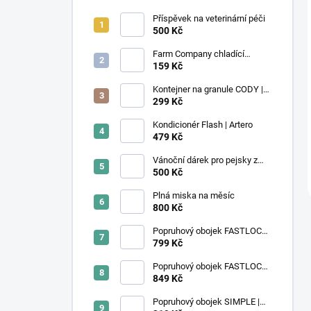
Příspěvek na veterinární péči
500 Kč
Farm Company chladící
podložka Léto M 50x40 cm
159 Kč
Kontejner na granule CODY |
4,1L | Rotho
299 Kč
Kondicionér Flash | Artero
479 Kč
Vánoční dárek pro pejsky z
útulku
500 Kč
Plná miska na měsíc
800 Kč
Popruhový obojek FASTLOCK |
fialový
799 Kč
Popruhový obojek FASTLOCK
GRIP | černý
849 Kč
Popruhový obojek SIMPLE |