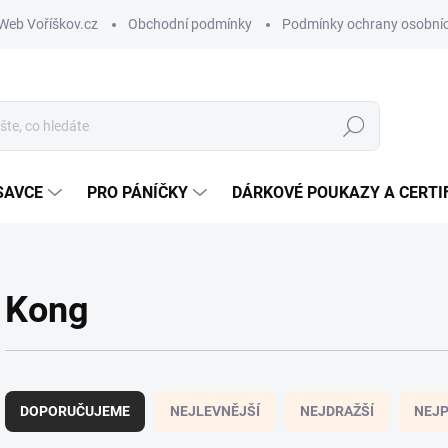
Web Voříškov.cz
Obchodní podmínky
Podmínky ochrany osobníc
Hledat
SAVCE
PRO PÁNÍČKY
DÁRKOVÉ POUKAZY A CERTI
Kong
Ř
a
DOPORUČUJEME
NEJLEVNĚJŠÍ
NEJDRAŽŠÍ
NEJP
z
e