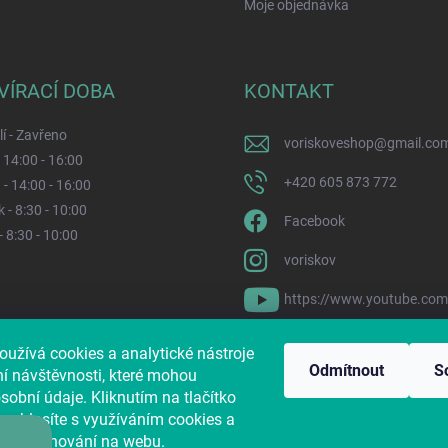
Moje objednávka
VÍRACÍ DOBA
KONTAKT
í - Zavřeno
voriskoveshop
@
gmail.co
- 14:00 - 16:00
+420 605 873 772
 - 14:00 - 16:00
 - 8:30 - 10:00
Facebook
- 8:30 - 10:00
voriskov
https://www.youtube.co
oužívá cookies a analytické nástroje
s i na Pesvnouzi.cz
Jak nám pomůžete?
Sbírkový účet dle zákona č. 1
Odmítnout
S
ní návštěvnosti, které mohou
obní údaje. Kliknutím na tlačítko
souhlasíte s využíváním cookies a
ajů o chování na webu.