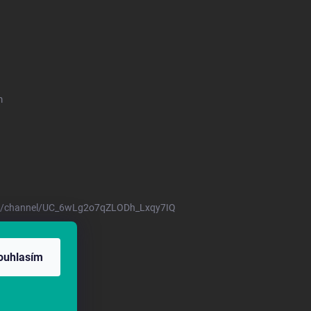
m
m/channel/UC_6wLg2o7qZLODh_Lxqy7IQ
17/2001 Sb.
ouhlasím