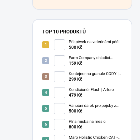
TOP 10 PRODUKTŮ
Příspěvek na veterinární péči
500 Kč
Farm Company chladící
podložka Léto M 50x40 cm
159 Kč
Kontejner na granule CODY |
4,1L | Rotho
299 Kč
Kondicionér Flash | Artero
479 Kč
Vánoční dárek pro pejsky z
útulku
500 Kč
Plná miska na měsíc
800 Kč
Marp Holistic Chicken CAT -