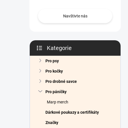
n
í
p
Navštivte nás
a
n
e
l
Kategorie
Přeskočit
kategorie
Pro psy
Pro kočky
Pro drobné savce
Pro páníčky
Marp merch
Dárkové poukazy a certifikáty
Značky