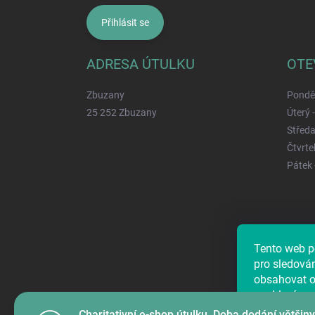
Přihlásit se
ADRESA ÚTULKU
OTE
Zbuzany
Ponděl
25 252 Zbuzany
Úterý 
Středa
Čtvrtek
Pátek 
Tento web p
Najdete ná
pro sledová
obsahovat os
souhlasím, 
předáním úd
Charitativní e-shop útulku. Doba dodání většiny