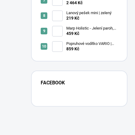
kuřecí bez obilovin pro kočky
2 464 Kč
12kg
Lanový pešek mini | zelený
219 Kč
Marp Holistic - Jelení paroh,
velikost XL (160 - 200g)
459 Kč
Popruhové vodítko VARIO |
Secret Forest
859 Kč
FACEBOOK