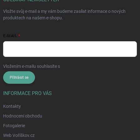
Vložte svůj e-mail a my vám budeme zasílat informace o nových
produktech na našem e-shopu.
E-MAIL
Vložením e-mailu souhlasíte s
podmínkami ochrany osobních údajů
Přihlásit se
INFORMACE PRO VÁS
Kontakty
Hodnocení obchodu
Fotogalerie
Web Voříškov.cz