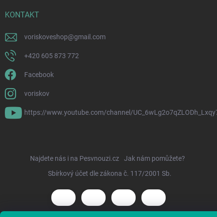
KONTAKT
voriskoveshop
@
gmail.com
+420 605 873 772
Facebook
voriskov
https://www.youtube.com/channel/UC_6wLg2o7qZLODh_Lxqy
Najdete nás i na Pesvnouzi.cz
Jak nám pomůžete?
Sbírkový účet dle zákona č. 117/2001 Sb.