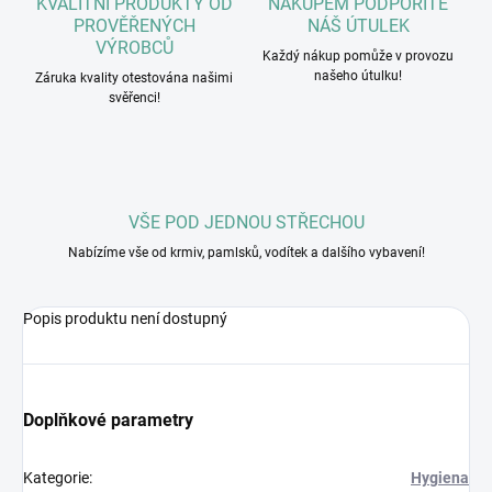
KVALITNÍ PRODUKTY OD
NÁKUPEM PODPOŘÍTE
PROVĚŘENÝCH
NÁŠ ÚTULEK
VÝROBCŮ
Každý nákup pomůže v provozu
našeho útulku!
Záruka kvality otestována našimi
svěřenci!
VŠE POD JEDNOU STŘECHOU
Nabízíme vše od krmiv, pamlsků, vodítek a dalšího vybavení!
Popis produktu není dostupný
Doplňkové parametry
Kategorie
:
Hygiena