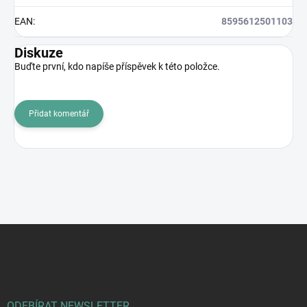
EAN
:
8595612501103
Diskuze
Buďte první, kdo napíše příspěvek k této položce.
Přidat komentář
Z
á
p
a
t
í
ODEBÍRAT NEWSLETTER