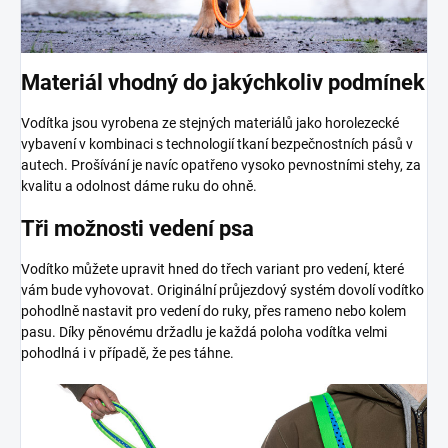
Materiál vhodný do jakýchkoliv podmínek
Vodítka jsou vyrobena ze stejných materiálů jako horolezecké
vybavení v kombinaci s technologií tkaní bezpečnostních pásů v
autech. Prošívání je navíc opatřeno vysoko pevnostními stehy, za
kvalitu a odolnost dáme ruku do ohně.
Tři možnosti vedení psa
Vodítko můžete upravit hned do třech variant pro vedení, které
vám bude vyhovovat. Originální průjezdový systém dovolí vodítko
pohodlně nastavit pro vedení do ruky, přes rameno nebo kolem
pasu. Díky pěnovému držadlu je každá poloha vodítka velmi
pohodlná i v případě, že pes táhne.