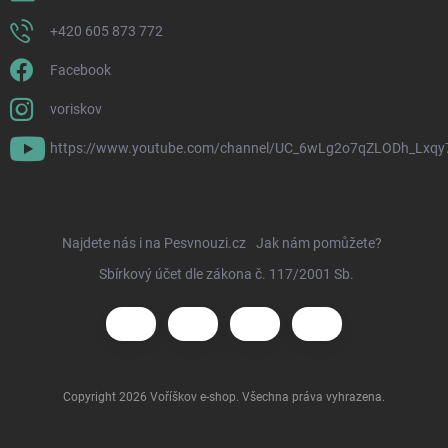
+420 605 873 772
Facebook
voriskov
https://www.youtube.com/channel/UC_6wLg2o7qZLODh_Lxqy
Najdete nás i na Pesvnouzi.cz
Jak nám pomůžete?
Sbírkový účet dle zákona č. 117/2001 Sb.
Copyright 2026
Voříškov e-shop
. Všechna práva vyhrazena.