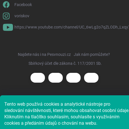
Facebook
voriskov
https://www.youtube.com/channel/UC_6wLg2o7qZLODh_Lxqy
Najdete nás i na Pesvnouzi.cz
Jak nám pomůžete?
Sbírkový účet dle zákona č. 117/2001 Sb.
Copyright 2026
Voříškov e-shop
. Všechna práva vyhrazena.
Tento web používá cookies a analytické nástroje pro
sledování návštěvnosti, které mohou obsahovat osobní údaje
Kliknutím na tlačítko souhlasím, souhlasíte s využíváním
cookies a předáním údajů o chování na webu.