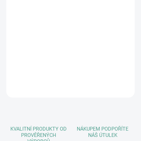
moučných červů a kousků sušených banánů a červené řepy.
Složení:
Zrna (14,75 % oves), vedlejší produkty rostlinného původu (6 %
svatojánský chléb), zelenina (1 % červená řepa), semena, ovoce (2
% banán), ořechy (2 % arašídy), maso a vedlejší produkty
živočišného původu (1 % mouční červi), oleje a tuky, minerální
látky.
DETAILNÍ INFORMACE
ZEPTAT SE
HLÍDAT
KVALITNÍ PRODUKTY OD
NÁKUPEM PODPOŘÍTE
PROVĚŘENÝCH
NÁŠ ÚTULEK