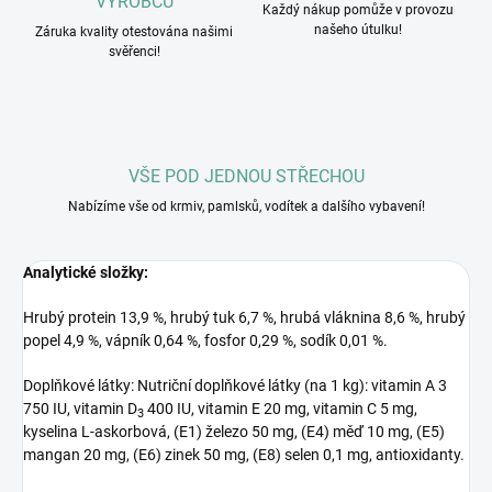
VÝROBCŮ
Každý nákup pomůže v provozu
našeho útulku!
Záruka kvality otestována našimi
svěřenci!
VŠE POD JEDNOU STŘECHOU
Nabízíme vše od krmiv, pamlsků, vodítek a dalšího vybavení!
Analytické složky:
Hrubý protein 13,9 %, hrubý tuk 6,7 %, hrubá vláknina 8,6 %, hrubý
popel 4,9 %, vápník 0,64 %, fosfor 0,29 %, sodík 0,01 %.
Doplňkové látky: Nutriční doplňkové látky (na 1 kg): vitamin A 3
750 IU, vitamin D
400 IU, vitamin E 20 mg, vitamin C 5 mg,
3
kyselina L-askorbová, (E1) železo 50 mg, (E4) měď 10 mg, (E5)
mangan 20 mg, (E6) zinek 50 mg, (E8) selen 0,1 mg, antioxidanty.