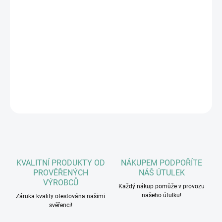
druhý materiál je voděodpudivý, měkký a velmi příjemný a
pohodlný
odnímatelný a pratelný potah na praktický zip
dvoubarevný (červená/světle šedá)
100% český výrobek
DETAILNÍ INFORMACE
ZEPTAT SE
HLÍDAT
KVALITNÍ PRODUKTY OD
NÁKUPEM PODPOŘÍTE
PROVĚŘENÝCH
NÁŠ ÚTULEK
VÝROBCŮ
Každý nákup pomůže v provozu
našeho útulku!
Záruka kvality otestována našimi
svěřenci!