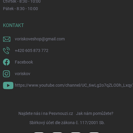
Čtvrtek - 8:30 - 10:00
Pátek - 8:30 - 10:00
KONTAKT
voriskoveshop
@
gmail.com
+420 605 873 772
Facebook
voriskov
https://www.youtube.com/channel/UC_6wLg2o7qZLODh_Lxqy
Najdete nás i na Pesvnouzi.cz
Jak nám pomůžete?
Sbírkový účet dle zákona č. 117/2001 Sb.