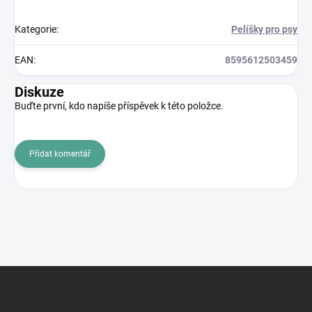
Kategorie
:
Pelíšky pro psy
EAN
:
8595612503459
Diskuze
Buďte první, kdo napíše příspěvek k této položce.
Přidat komentář
Z
á
p