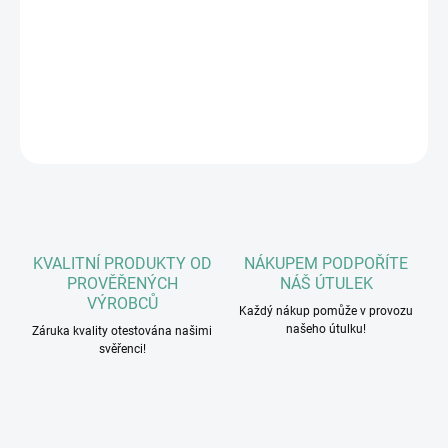
Pogumované výcvikové vodítko bez ucha pro psy vhodné pro
výcvik poslušnosti i stopování středních a velkých plemen
DETAILNÍ INFORMACE
ZEPTAT SE
HLÍDAT
KVALITNÍ PRODUKTY OD
NÁKUPEM PODPOŘÍTE
PROVĚŘENÝCH
NÁŠ ÚTULEK
VÝROBCŮ
Každý nákup pomůže v provozu
našeho útulku!
Záruka kvality otestována našimi
svěřenci!