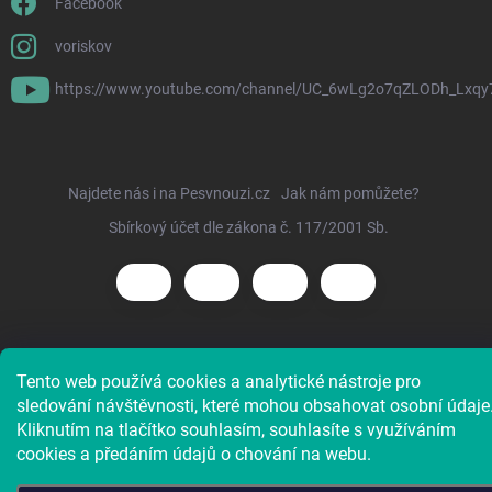
Facebook
voriskov
https://www.youtube.com/channel/UC_6wLg2o7qZLODh_Lxqy
Najdete nás i na Pesvnouzi.cz
Jak nám pomůžete?
Sbírkový účet dle zákona č. 117/2001 Sb.
Copyright 2026
Voříškov e-shop
. Všechna práva vyhrazena.
Tento web používá cookies a analytické nástroje pro
sledování návštěvnosti, které mohou obsahovat osobní údaje
Kliknutím na tlačítko souhlasím, souhlasíte s využíváním
cookies a předáním údajů o chování na webu.