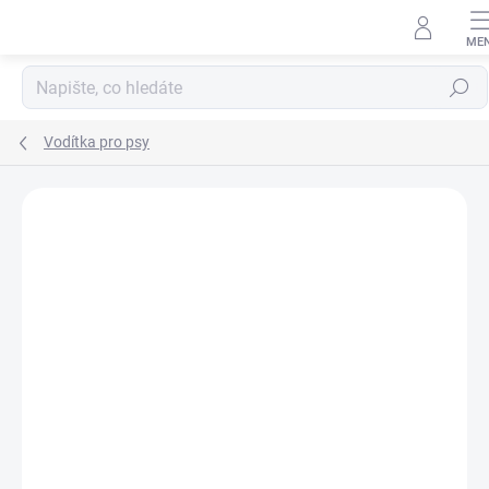
Přejít
na
obsah
Hledat
Vodítka pro psy
ZNAČKA:
BAFPET