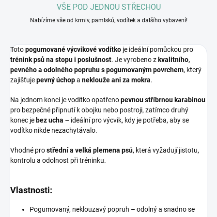
VŠE POD JEDNOU STŘECHOU
Nabízíme vše od krmiv, pamlsků, vodítek a dalšího vybavení!
Toto
pogumované výcvikové vodítko
je ideální pomůckou pro
trénink psů na stopu i poslušnost
. Je vyrobeno z
kvalitního,
pevného a odolného popruhu s pogumovaným povrchem
, který
zajišťuje
pevný úchop
a
neklouže ani za mokra
.
Na jednom konci je vodítko opatřeno
pevnou stříbrnou karabinou
pro bezpečné připnutí k obojku nebo postroji, zatímco druhý
konec je
bez ucha
– ideální pro výcvik, kdy je potřeba, aby se
vodítko nikde nezachytávalo.
Vhodné pro
střední a velká plemena psů
, která vyžadují jistotu,
kontrolu a odolnost při tréninku.
Vlastnosti:
Pogumovaný, neklouzavý popruh – odolný a snadno se