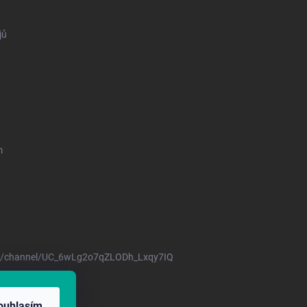
jů
m
m/channel/UC_6wLg2o7qZLODh_Lxqy7IQ
17/2001 Sb.
ouhlasím