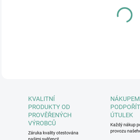
14.
MOŽ
Spun
DETA
KVALITNÍ
NÁKUPEM
PRODUKTY OD
PODPOŘÍT
PROVĚŘENÝCH
ÚTULEK
VÝROBCŮ
Každý nákup p
provozu našeho
Záruka kvality otestována
našimi svěřenci!