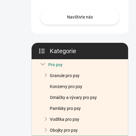
n
í
p
Navštivte nás
a
n
e
l
Kategorie
Přeskočit
kategorie
Pro psy
Granule pro psy
Konzervy pro psy
Omáčky a vývary pro psy
Pamlsky pro psy
Vodítka pro psy
Obojky pro psy