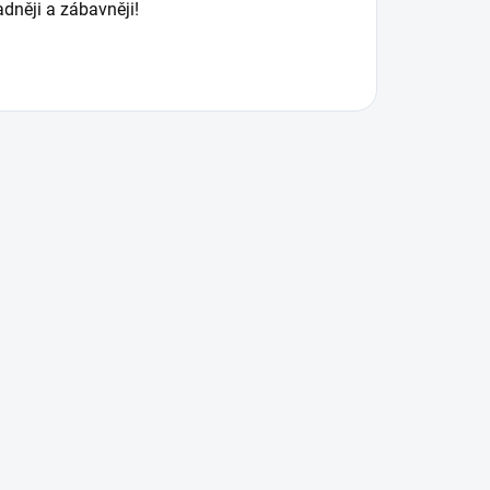
dněji a zábavněji!