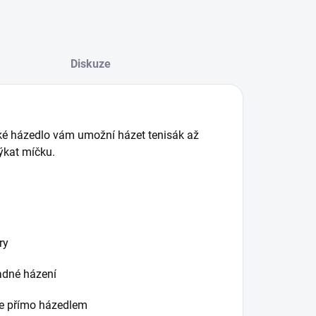
Diskuze
ké házedlo vám umožní házet tenisák až
ýkat míčku.
ry
adné házení
e přímo házedlem