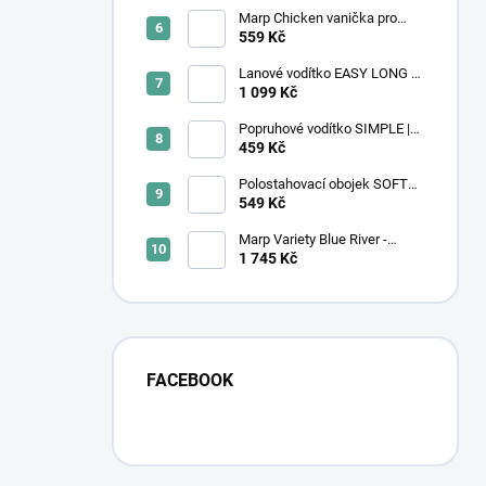
Marp Chicken vanička pro
kočky s kuřecím 16x100g
559 Kč
Lanové vodítko EASY LONG -
TWIST | velký pes | black
1 099 Kč
diamond
Popruhové vodítko SIMPLE |
Secret Forest
459 Kč
Polostahovací obojek SOFTY |
zeleno - modrý
549 Kč
Marp Variety Blue River -
lososové 12kg
1 745 Kč
FACEBOOK