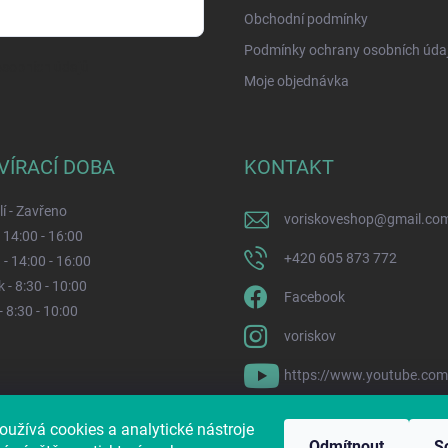
Obchodní podmínky
Podmínky ochrany osobních úda
sobních údajů
Moje objednávka
VÍRACÍ DOBA
KONTAKT
í - Zavřeno
voriskoveshop
@
gmail.co
- 14:00 - 16:00
+420 605 873 772
 - 14:00 - 16:00
 - 8:30 - 10:00
Facebook
- 8:30 - 10:00
voriskov
https://www.youtube.co
oužívá cookies a analytické nástroje
s i na Pesvnouzi.cz
Jak nám pomůžete?
Sbírkový účet dle zákona č. 1
Odmítnout
S