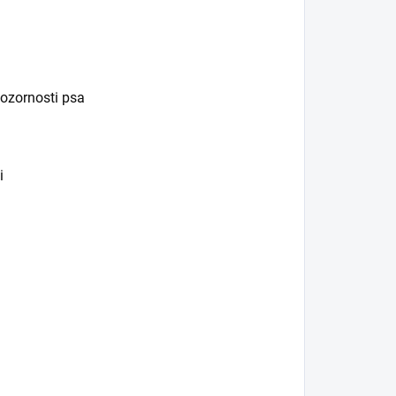
pozornosti psa
i