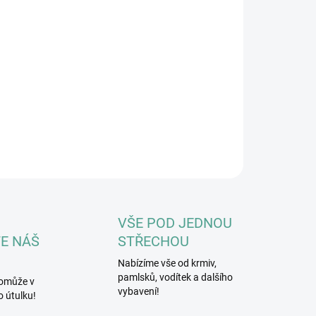
8.2026
NOSTI DORUČENÍ
−
+
Přidat do košíku
ky Pup házedlo míčků s pískátkem
ILNÍ INFORMACE
ZEPTAT SE
HLÍDAT
VŠE POD JEDNOU
E NÁŠ
STŘECHOU
Nabízíme vše od krmiv,
pamlsků, vodítek a dalšího
omůže v
vybavení!
 útulku!