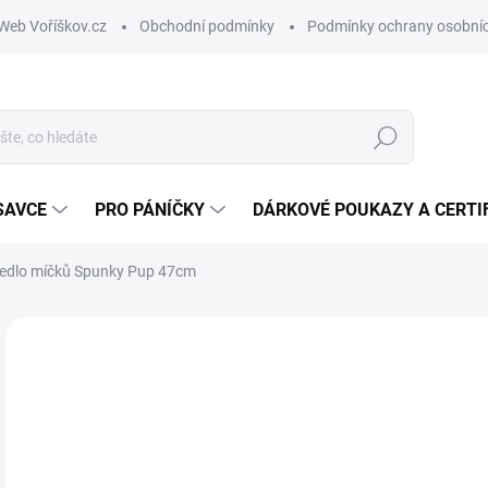
Web Voříškov.cz
Obchodní podmínky
Podmínky ochrany osobníc
Hledat
SAVCE
PRO PÁNÍČKY
DÁRKOVÉ POUKAZY A CERTI
ázedlo míčků Spunky Pup 47cm
ZNAČKA:
SPUNKY PUP
2
Měr
SK
cena
MŮŽ
DO: