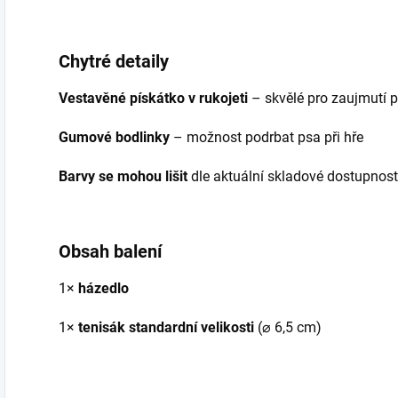
Chytré detaily
Vestavěné pískátko v rukojeti
– skvělé pro zaujmutí 
Gumové bodlinky
– možnost podrbat psa při hře
Barvy se mohou lišit
dle aktuální skladové dostupnost
Obsah balení
1×
házedlo
1×
tenisák standardní velikosti
(⌀ 6,5 cm)