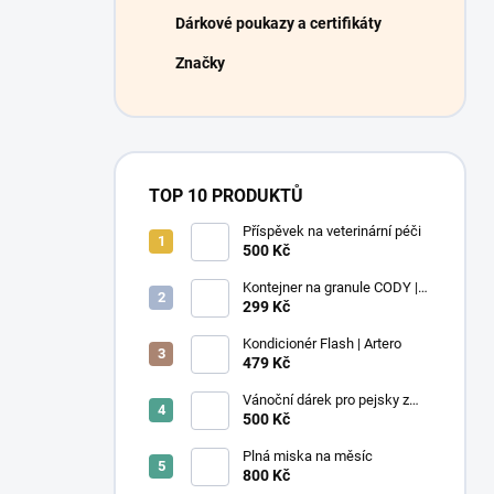
Dárkové poukazy a certifikáty
Značky
TOP 10 PRODUKTŮ
Příspěvek na veterinární péči
500 Kč
Kontejner na granule CODY |
4,1L | Rotho
299 Kč
Kondicionér Flash | Artero
479 Kč
Vánoční dárek pro pejsky z
útulku
500 Kč
Plná miska na měsíc
800 Kč