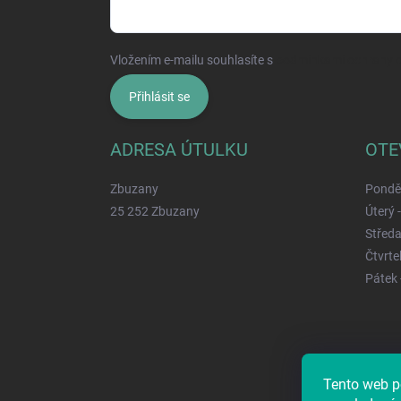
Vložením e-mailu souhlasíte s
podmínkami ochrany o
Přihlásit se
ADRESA ÚTULKU
OTE
Zbuzany
Ponděl
25 252 Zbuzany
Úterý 
Středa
Čtvrtek
Pátek 
Tento web p
Najdete ná