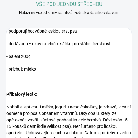
VŠE POD JEDNOU STŘECHOU
Nabízíme vše od krmiv, pamlsků, vodítek a dalšího vybavení!
- podporují hedvábně lesklou srst psa
- dodáváno v uzavíratelném sáčku pro stálou čerstvost
- balení 200g
- příchuť:
mléko
Příbalový leták:
Nobbits, s příchutí mléka, jogurtu nebo čokolády, je zdravá, ideální
odměna pro psa s obsahem vitamínů. Díky obalu, který lze
opětovně uzavřít, zůstává pochoutka déle čerstvá. Dávkování: 5-
15 kousků denně(dle velikost psa). Není určeno pro lidskou
spotřebu. Uchovávejte v suchu a chladu. Datum spotřeby: uveden