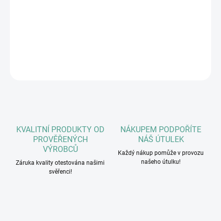
Oblíbené mléčné pamlsky vhodné pro aktivní a sportující psy.
Dodávají energetickou výdrž
DETAILNÍ INFORMACE
ZEPTAT SE
HLÍDAT
KVALITNÍ PRODUKTY OD
NÁKUPEM PODPOŘÍTE
PROVĚŘENÝCH
NÁŠ ÚTULEK
VÝROBCŮ
Každý nákup pomůže v provozu
našeho útulku!
Záruka kvality otestována našimi
svěřenci!