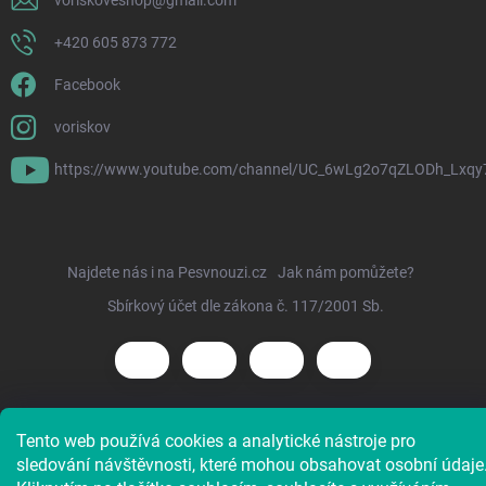
voriskoveshop
@
gmail.com
+420 605 873 772
Facebook
voriskov
https://www.youtube.com/channel/UC_6wLg2o7qZLODh_Lxqy
Najdete nás i na Pesvnouzi.cz
Jak nám pomůžete?
Sbírkový účet dle zákona č. 117/2001 Sb.
Tento web používá cookies a analytické nástroje pro
Copyright 2026
Voříškov e-shop
. Všechna práva vyhrazena.
sledování návštěvnosti, které mohou obsahovat osobní údaje