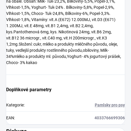
na obale. Obsah: Milk- Tuk-23,2%, Bílkoviny-5,5%, Popel-3,1%,
Vlhkost-1,5%, Yoghurt- Tuk-24% . Bílkoviny-5,8%, Popel-2,9%,
Vlhkost-1,5%, Choco- Tuk-24,8%, Bílkoviny-6%, Popel-3,3%.
Vlhkost-1,8%, Vitamíny: vit.A (E672) 12.000MJ, vit.D3 (E671)
1.200MJ, vit.E 48mg, vit.B1 2,4mg, vit.B2 2,4mg,
kys.Pantothenová 6mg, kys. Nikotinová 24mg, vit.B6 2mg,
vit.B12 36 microgr., vit.C40 mg, vit.H 200microgr., vit.K3
1,2mg.Složení: cukr, mléko a produkty mléčného původu, oleje,
tuky, vedlejší produkty rostlinného původu,obiloviny, Milk-
34%mléko a produkty ml. původu,Yoghurt- 4% jogurtový prášek,
Choco- 3% kakao
Doplňkové parametry
Kategorie
:
Pamlsky pro psy
EAN
:
4033766699306