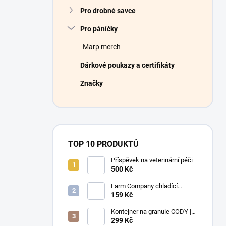
Pro drobné savce
Pro páníčky
Marp merch
Dárkové poukazy a certifikáty
Značky
TOP 10 PRODUKTŮ
Příspěvek na veterinární péči
500 Kč
Farm Company chladící
podložka Léto M 50x40 cm
159 Kč
Kontejner na granule CODY |
4,1L | Rotho
299 Kč