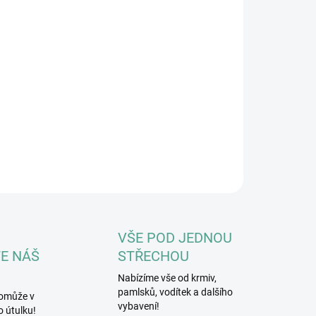
8.2026
NOSTI DORUČENÍ
−
+
Přidat do košíku
a pohodlné a měkké nylonové vodítko,které patří k
blíbenějším.
ILNÍ INFORMACE
ZEPTAT SE
HLÍDAT
VŠE POD JEDNOU
E NÁŠ
STŘECHOU
Nabízíme vše od krmiv,
pamlsků, vodítek a dalšího
omůže v
vybavení!
 útulku!