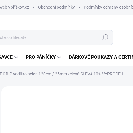
Web Voříškov.cz
Obchodní podmínky
Podmínky ochrany osobníc
Hledat
SAVCE
PRO PÁNÍČKY
DÁRKOVÉ POUKAZY A CERTI
 GRIP vodítko nylon 120cm / 25mm zelená SLEVA 10% VÝPRODEJ
ZNAČKA:
NOBBY
1
Měr
SK
cena
MŮŽ
DO: