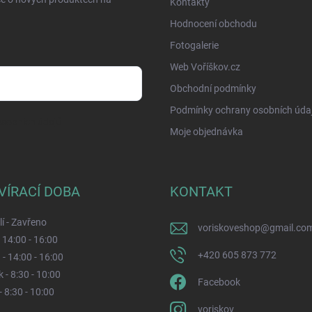
Kontakty
Hodnocení obchodu
Fotogalerie
Web Voříškov.cz
Obchodní podmínky
Podmínky ochrany osobních úda
sobních údajů
Moje objednávka
VÍRACÍ DOBA
KONTAKT
í - Zavřeno
voriskoveshop
@
gmail.co
- 14:00 - 16:00
+420 605 873 772
 - 14:00 - 16:00
 - 8:30 - 10:00
Facebook
- 8:30 - 10:00
voriskov