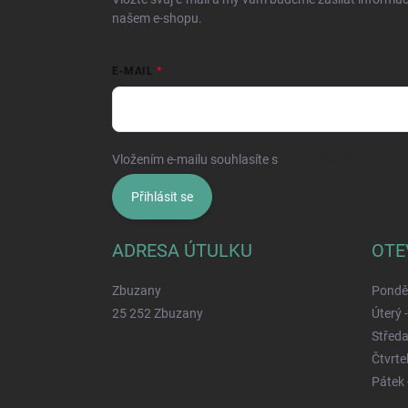
našem e-shopu.
E-MAIL
Vložením e-mailu souhlasíte s
podmínkami ochrany o
Přihlásit se
ADRESA ÚTULKU
OTE
Zbuzany
Ponděl
25 252 Zbuzany
Úterý 
Středa
Čtvrtek
Pátek 