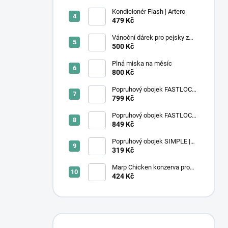
Kondicionér Flash | Artero
479 Kč
Vánoční dárek pro pejsky z
útulku
500 Kč
Plná miska na měsíc
800 Kč
Popruhový obojek FASTLOCK |
fialový
799 Kč
Popruhový obojek FASTLOCK
GRIP | černý
849 Kč
Popruhový obojek SIMPLE |
Ocean Wave
319 Kč
Marp Chicken konzerva pro
kočky s kuřecím 6x400g
424 Kč