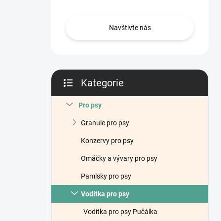
n
í
p
Navštivte nás
a
n
e
l
Kategorie
Přeskočit
kategorie
Pro psy
Granule pro psy
Konzervy pro psy
Omáčky a vývary pro psy
Pamlsky pro psy
Vodítka pro psy
Vodítka pro psy Pučálka