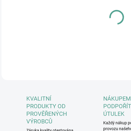
17.
MOŽ
Extr
nejo
DETA
KVALITNÍ
NÁKUPEM
PRODUKTY OD
PODPOŘÍT
PROVĚŘENÝCH
ÚTULEK
VÝROBCŮ
Každý nákup p
provozu našeho
Záruka kvality otestována