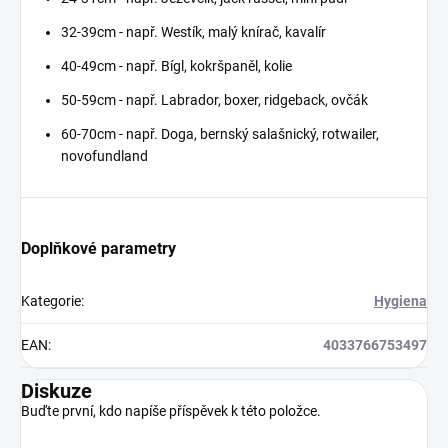
32-39cm - např. Westík, malý knírač, kavalír
40-49cm - např. Bígl, kokršpaněl, kolie
50-59cm - např. Labrador, boxer, ridgeback, ovčák
60-70cm - např. Doga, bernský salašnický, rotwailer,
novofundland
Doplňkové parametry
Kategorie
:
Hygiena
EAN
:
4033766753497
Diskuze
Buďte první, kdo napíše příspěvek k této položce.