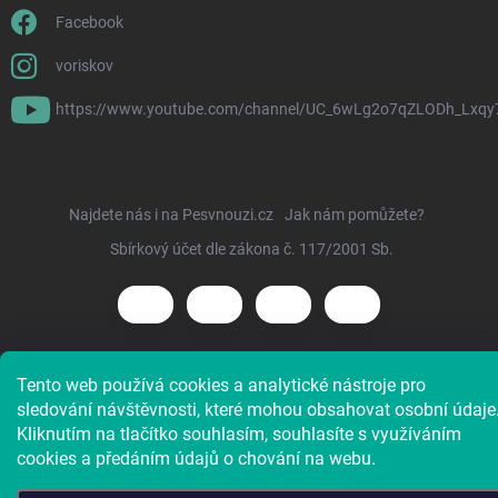
Facebook
voriskov
https://www.youtube.com/channel/UC_6wLg2o7qZLODh_Lxqy
Najdete nás i na Pesvnouzi.cz
Jak nám pomůžete?
Sbírkový účet dle zákona č. 117/2001 Sb.
Tento web používá cookies a analytické nástroje pro
Copyright 2026
Voříškov e-shop
. Všechna práva vyhrazena.
sledování návštěvnosti, které mohou obsahovat osobní údaje
Kliknutím na tlačítko souhlasím, souhlasíte s využíváním
cookies a předáním údajů o chování na webu.