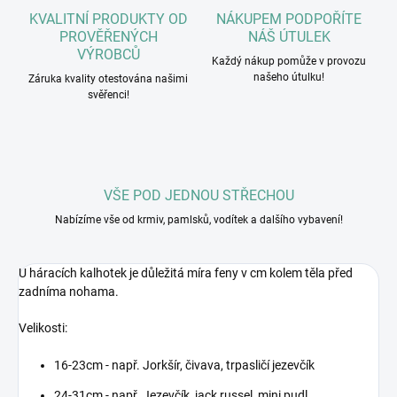
KVALITNÍ PRODUKTY OD
NÁKUPEM PODPOŘÍTE
PROVĚŘENÝCH
NÁŠ ÚTULEK
VÝROBCŮ
Každý nákup pomůže v provozu
našeho útulku!
Záruka kvality otestována našimi
svěřenci!
VŠE POD JEDNOU STŘECHOU
Nabízíme vše od krmiv, pamlsků, vodítek a dalšího vybavení!
U háracích kalhotek je důležitá míra feny v cm kolem těla před
zadníma nohama.
Velikosti:
16-23cm - např. Jorkšír, čivava, trpasličí jezevčík
24-31cm - např. Jezevčík, jack russel, mini pudl