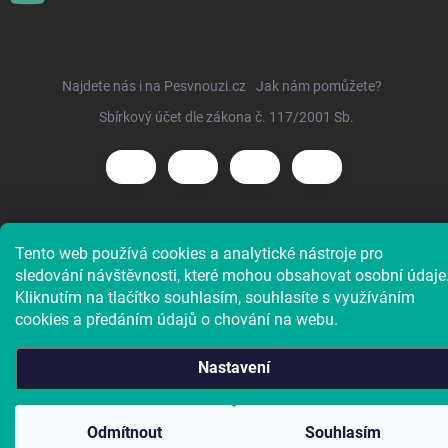
Najdete nás i na Pesvnouzi.cz
Jak nám pomůžete?
Sbírkový účet dle zákona č. 117/2001 Sb.
Copyright 2026
Voříškov e-shop
. Všechna práva vyhrazena.
Tento web používá cookies a analytické nástroje pro
sledování návštěvnosti, které mohou obsahovat osobní údaje
Kliknutím na tlačítko souhlasím, souhlasíte s využíváním
cookies a předáním údajů o chování na webu.
Nastavení
Charitativní e-shop útulku. Doba dodání většiny zboží je 4 až
Odmítnout
Souhlasím
5 pracovních dní.