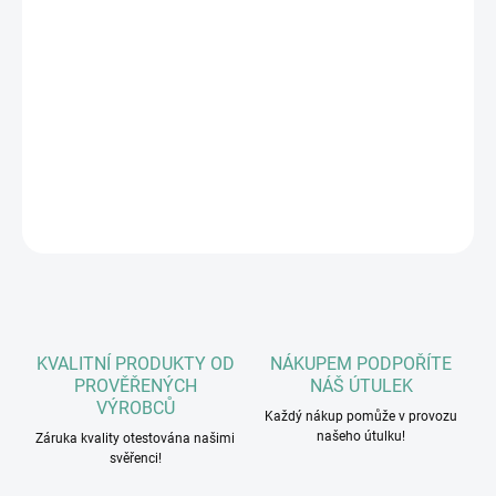
ideální poměr fosforu a vápníku
má protizánětlivé účinky
balení 100g
Složení:
Žraločí chrupavka
DETAILNÍ INFORMACE
ZEPTAT SE
HLÍDAT
KVALITNÍ PRODUKTY OD
NÁKUPEM PODPOŘÍTE
PROVĚŘENÝCH
NÁŠ ÚTULEK
VÝROBCŮ
Každý nákup pomůže v provozu
našeho útulku!
Záruka kvality otestována našimi
svěřenci!