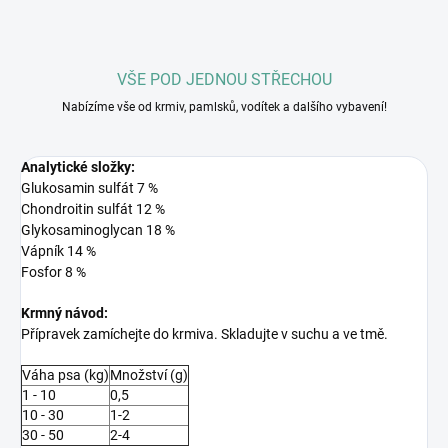
VŠE POD JEDNOU STŘECHOU
Nabízíme vše od krmiv, pamlsků, vodítek a dalšího vybavení!
Analytické složky:
Glukosamin sulfát
7 %
Chondroitin sulfát
12 %
Glykosaminoglycan
18 %
Vápník
14 %
Fosfor
8 %
Krmný návod:
Přípravek zamíchejte do krmiva. Skladujte v suchu a ve tmě.
Váha psa (kg)
Množství (g)
1 -
10
0,5
10 -
30
1-2
30 -
50
2-4