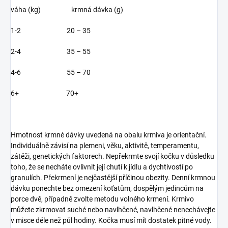
váha (kg) krmná dávka (g)
1-2 20 – 35
2-4 35 – 55
4-6 55 – 70
6+ 70+
Hmotnost krmné dávky uvedená na obalu krmiva je orientační.
Individuálně závisí na plemeni, věku, aktivitě, temperamentu,
zátěži, genetických faktorech. Nepřekrmte svojí kočku v důsledku
toho, že se necháte ovlivnit její chutí k jídlu a dychtivostí po
granulích. Překrmení je nejčastější příčinou obezity. Denní krmnou
dávku ponechte bez omezení koťatům, dospělým jedincům na
porce dvě, případně zvolte metodu volného krmení. Krmivo
můžete zkrmovat suché nebo navlhčené, navlhčené nenechávejte
v misce déle než půl hodiny. Kočka musí mít dostatek pitné vody.