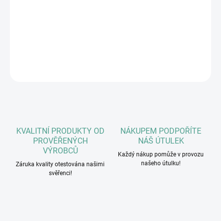
Hrachová bílkovina, Omega 3 doplněk, Pivovarské kvasnice,
Minerály a vitaminy, Sušené brusinky, Sušená mrkev, Extrakt z
juky.
DETAILNÍ INFORMACE
ZEPTAT SE
HLÍDAT
KVALITNÍ PRODUKTY OD
NÁKUPEM PODPOŘÍTE
PROVĚŘENÝCH
NÁŠ ÚTULEK
VÝROBCŮ
Každý nákup pomůže v provozu
našeho útulku!
Záruka kvality otestována našimi
svěřenci!