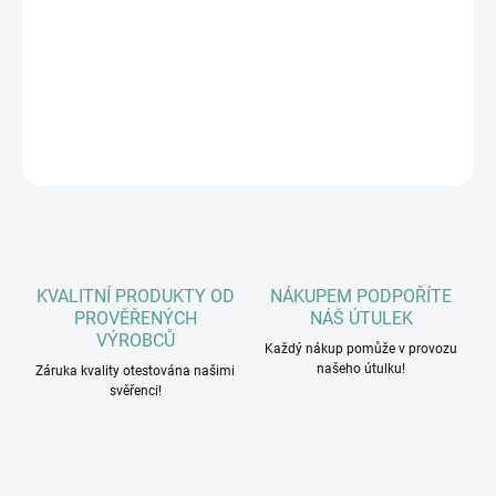
losos 21 %, Slunečnicový olej, Brambory, Pivovarské kvasnice,
Olivový olej, Rybí vývar, Bramborová bílkovina, Hrachová bílkovina,
Minerály, Vitaminy, Omega 3 doplněk, Sušená mrkev, Sušený
chřest, Extrakt z juky.
DETAILNÍ INFORMACE
ZEPTAT SE
HLÍDAT
KVALITNÍ PRODUKTY OD
NÁKUPEM PODPOŘÍTE
PROVĚŘENÝCH
NÁŠ ÚTULEK
VÝROBCŮ
Každý nákup pomůže v provozu
našeho útulku!
Záruka kvality otestována našimi
svěřenci!