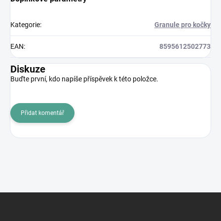
Kategorie
:
Granule pro kočky
EAN
:
8595612502773
Diskuze
Buďte první, kdo napíše příspěvek k této položce.
Přidat komentář
Z
á
p