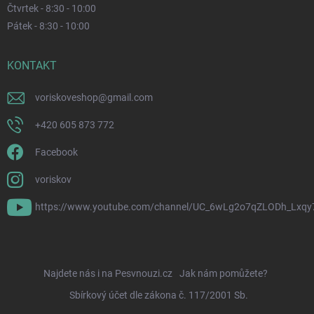
Čtvrtek - 8:30 - 10:00
Pátek - 8:30 - 10:00
KONTAKT
voriskoveshop
@
gmail.com
+420 605 873 772
Facebook
voriskov
https://www.youtube.com/channel/UC_6wLg2o7qZLODh_Lxqy
Najdete nás i na Pesvnouzi.cz
Jak nám pomůžete?
Sbírkový účet dle zákona č. 117/2001 Sb.