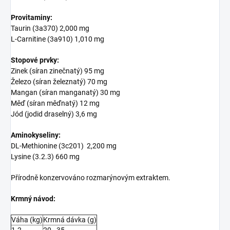
Provitaminy:
Taurin (3a370) 2,000 mg
L-Carnitine (3a910) 1,010 mg
Stopové prvky:
Zinek (síran zinečnatý) 95 mg
Železo (síran železnatý) 70 mg
Mangan (síran manganatý) 30 mg
Měď (síran měďnatý) 12 mg
Jód (jodid draselný) 3,6 mg
Aminokyseliny:
DL-Methionine (3c201) 2,200 mg
Lysine (3.2.3) 660 mg
Přírodně konzervováno rozmarýnovým extraktem.
Krmný návod:
Váha (kg)
Krmná dávka (g)