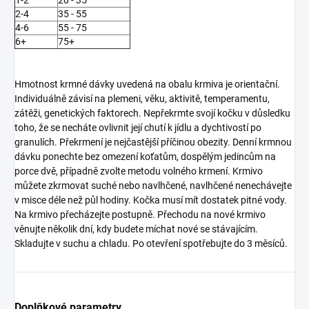
1-2
20 - 35
2-4
35 - 55
4-6
55 - 75
6+
75+
Hmotnost krmné dávky uvedená na obalu krmiva je orientační.
Individuálně závisí na plemeni, věku, aktivitě, temperamentu,
zátěži, genetických faktorech. Nepřekrmte svojí kočku v důsledku
toho, že se necháte ovlivnit její chutí k jídlu a dychtivostí po
granulích. Překrmení je nejčastější příčinou obezity. Denní krmnou
dávku ponechte bez omezení koťatům, dospělým jedincům na
porce dvě, případně zvolte metodu volného krmení. Krmivo
můžete zkrmovat suché nebo navlhčené, navlhčené nenechávejte
v misce déle než půl hodiny. Kočka musí mít dostatek pitné vody.
Na krmivo přecházejte postupně. Přechodu na nové krmivo
věnujte několik dní, kdy budete míchat nové se stávajícím.
Skladujte v suchu a chladu. Po otevření spotřebujte do 3 měsíců.
Doplňkové parametry