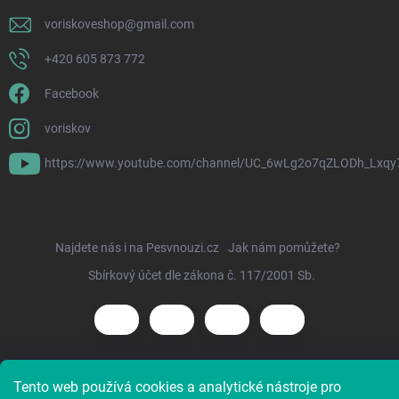
voriskoveshop
@
gmail.com
+420 605 873 772
Facebook
voriskov
https://www.youtube.com/channel/UC_6wLg2o7qZLODh_Lxqy
Najdete nás i na Pesvnouzi.cz
Jak nám pomůžete?
Sbírkový účet dle zákona č. 117/2001 Sb.
Tento web používá cookies a analytické nástroje pro
Copyright 2026
Voříškov e-shop
. Všechna práva vyhrazena.