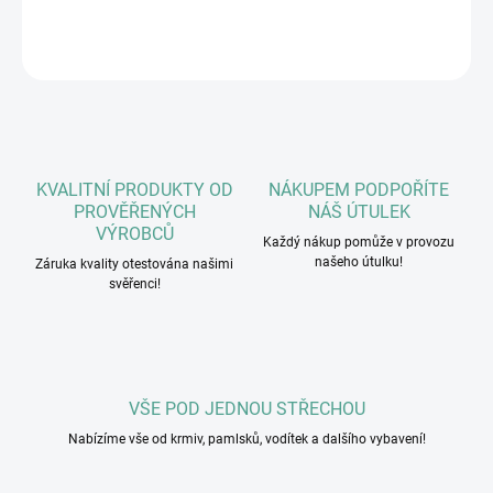
DETAILNÍ INFORMACE
ZEPTAT SE
HLÍDAT
KVALITNÍ PRODUKTY OD
NÁKUPEM PODPOŘÍTE
PROVĚŘENÝCH
NÁŠ ÚTULEK
VÝROBCŮ
Každý nákup pomůže v provozu
našeho útulku!
Záruka kvality otestována našimi
svěřenci!
VŠE POD JEDNOU STŘECHOU
Nabízíme vše od krmiv, pamlsků, vodítek a dalšího vybavení!