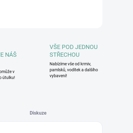
ILNÍ INFORMACE
ZEPTAT SE
HLÍDAT
VŠE POD JEDNOU
E NÁŠ
STŘECHOU
Nabízíme vše od krmiv,
pamlsků, vodítek a dalšího
omůže v
vybavení!
 útulku!
Diskuze