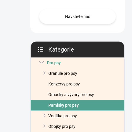
n
í
p
Navštivte nás
a
n
e
l
Kategorie
Přeskočit
kategorie
Pro psy
Granule pro psy
Konzervy pro psy
Omáčky a vývary pro psy
Pamlsky pro psy
Vodítka pro psy
Obojky pro psy