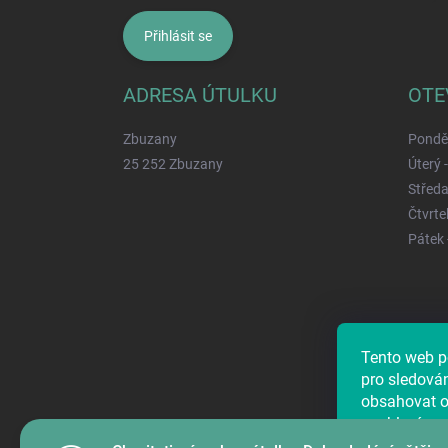
Přihlásit se
ADRESA ÚTULKU
OTE
Zbuzany
Ponděl
25 252 Zbuzany
Úterý 
Středa
Čtvrtek
Pátek 
Tento web p
Najdete ná
pro sledová
obsahovat os
souhlasím, 
předáním úd