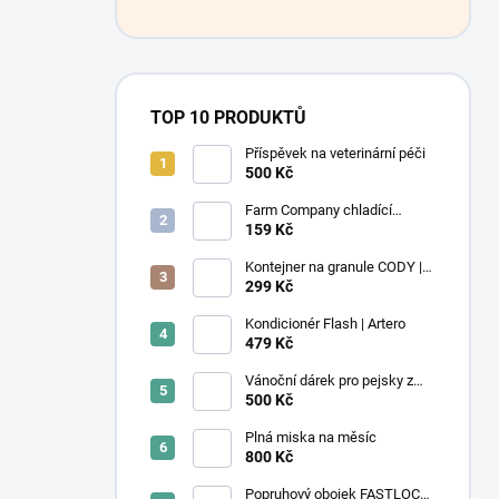
TOP 10 PRODUKTŮ
Příspěvek na veterinární péči
500 Kč
Farm Company chladící
podložka Léto M 50x40 cm
159 Kč
Kontejner na granule CODY |
4,1L | Rotho
299 Kč
Kondicionér Flash | Artero
479 Kč
Vánoční dárek pro pejsky z
útulku
500 Kč
Plná miska na měsíc
800 Kč
Popruhový obojek FASTLOCK |