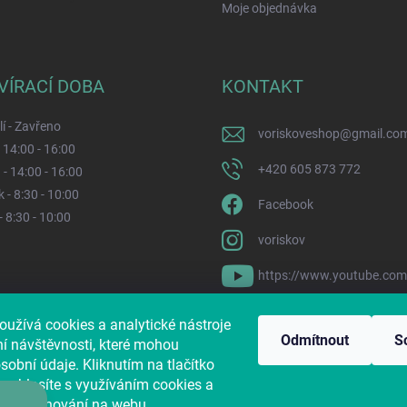
Moje objednávka
VÍRACÍ DOBA
KONTAKT
í - Zavřeno
voriskoveshop
@
gmail.co
- 14:00 - 16:00
+420 605 873 772
 - 14:00 - 16:00
 - 8:30 - 10:00
Facebook
- 8:30 - 10:00
voriskov
https://www.youtube.co
oužívá cookies a analytické nástroje
s i na Pesvnouzi.cz
Jak nám pomůžete?
Sbírkový účet dle zákona č. 1
Odmítnout
S
ní návštěvnosti, které mohou
obní údaje. Kliknutím na tlačítko
souhlasíte s využíváním cookies a
ajů o chování na webu.