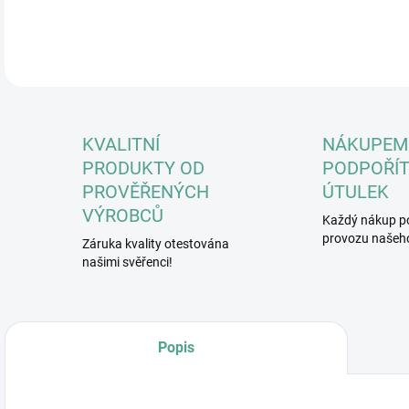
DETA
KVALITNÍ
NÁKUPEM
PRODUKTY OD
PODPOŘÍT
PROVĚŘENÝCH
ÚTULEK
VÝROBCŮ
Každý nákup p
provozu našeho
Záruka kvality otestována
našimi svěřenci!
Popis