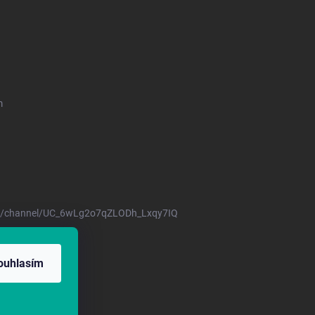
m
m/channel/UC_6wLg2o7qZLODh_Lxqy7IQ
17/2001 Sb.
ouhlasím