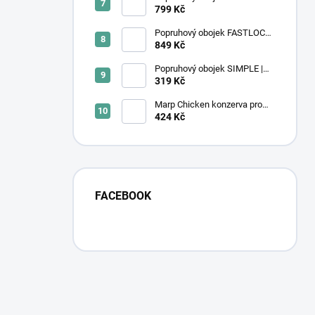
fialový
799 Kč
Popruhový obojek FASTLOCK
GRIP | černý
849 Kč
Popruhový obojek SIMPLE |
Ocean Wave
319 Kč
Marp Chicken konzerva pro
kočky s kuřecím 6x400g
424 Kč
FACEBOOK