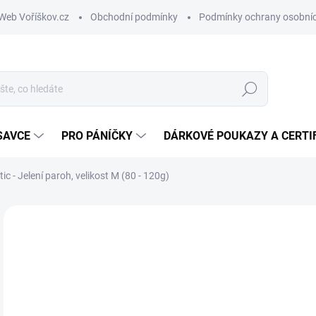
Web Voříškov.cz
Obchodní podmínky
Podmínky ochrany osobníc
Hledat
SAVCE
PRO PÁNÍČKY
DÁRKOVÉ POUKAZY A CERTI
ic - Jelení paroh, velikost M (80 - 120g)
ZNAČKA:
MARP HOLISTIC
2
Měr
SK
cena
MŮŽ
DO: