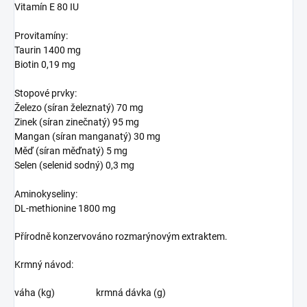
Vitamín E 80 IU
Provitamíny:
Taurin 1400 mg
Biotin 0,19 mg
Stopové prvky:
Železo (síran železnatý) 70 mg
Zinek (síran zinečnatý) 95 mg
Mangan (síran manganatý) 30 mg
Měď (síran měďnatý) 5 mg
Selen (selenid sodný) 0,3 mg
Aminokyseliny:
DL-methionine 1800 mg
Přírodně konzervováno rozmarýnovým extraktem.
Krmný návod:
váha (kg) krmná dávka (g)