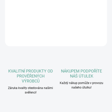
Pivovarské kvasnice, Kuřecí vnitřnosti 2 %, Minerály a vitaminy,
Fruktooligosacharidy (1440mg/kg), Rajčata, Česnek, Sušená
mořská řasa, Sušené brusinky, Šípek, Anýz, Pískavice řecké seno,
Máta, Petržel.
DETAILNÍ INFORMACE
ZEPTAT SE
HLÍDAT
KVALITNÍ PRODUKTY OD
NÁKUPEM PODPOŘÍTE
PROVĚŘENÝCH
NÁŠ ÚTULEK
VÝROBCŮ
Každý nákup pomůže v provozu
našeho útulku!
Záruka kvality otestována našimi
svěřenci!