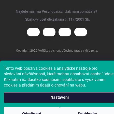
Najdete nás i na Pesvnouzi.cz
Jak nám pomůžete?
Sbírkový účet dle zákona č. 117/2001 Sb.
Copyright 2026
Voříškov e-shop
. Všechna práva vyhrazena.
Tento web používá cookies a analytické nástroje pro
sledování návštěvnosti, které mohou obsahovat osobní údaje
Kliknutím na tlačítko souhlasím, souhlasíte s využíváním
cookies a předáním údajů o chování na webu.
Nastavení
Charitativní e-shop útulku. Doba dodání většiny zboží je 4 až
Odmítnout
Souhlasím