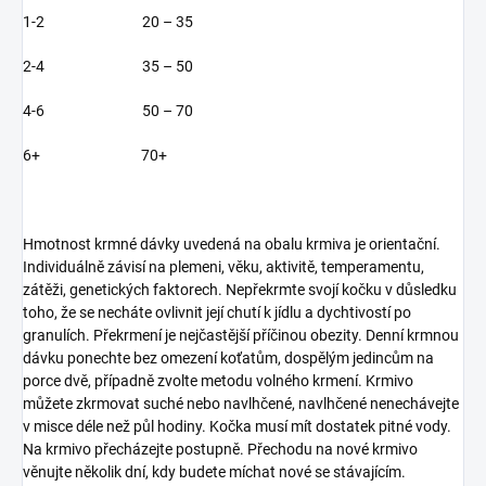
1-2 20 – 35
2-4 35 – 50
4-6 50 – 70
6+ 70+
Hmotnost krmné dávky uvedená na obalu krmiva je orientační.
Individuálně závisí na plemeni, věku, aktivitě, temperamentu,
zátěži, genetických faktorech. Nepřekrmte svojí kočku v důsledku
toho, že se necháte ovlivnit její chutí k jídlu a dychtivostí po
granulích. Překrmení je nejčastější příčinou obezity. Denní krmnou
dávku ponechte bez omezení koťatům, dospělým jedincům na
porce dvě, případně zvolte metodu volného krmení. Krmivo
můžete zkrmovat suché nebo navlhčené, navlhčené nenechávejte
v misce déle než půl hodiny. Kočka musí mít dostatek pitné vody.
Na krmivo přecházejte postupně. Přechodu na nové krmivo
věnujte několik dní, kdy budete míchat nové se stávajícím.