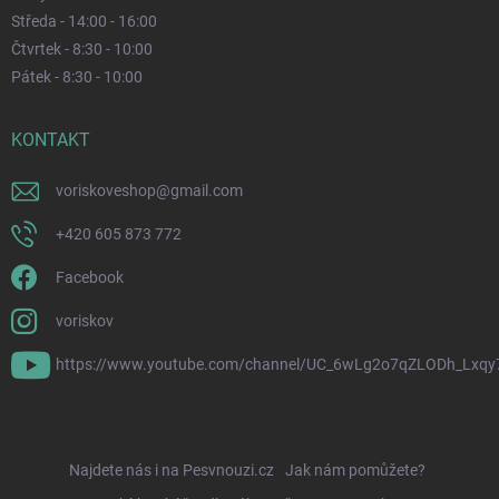
Středa - 14:00 - 16:00
Čtvrtek - 8:30 - 10:00
Pátek - 8:30 - 10:00
KONTAKT
voriskoveshop
@
gmail.com
+420 605 873 772
Facebook
voriskov
https://www.youtube.com/channel/UC_6wLg2o7qZLODh_Lxqy
Najdete nás i na Pesvnouzi.cz
Jak nám pomůžete?