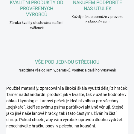
KVALITNÍ PRODUKTY OD
NÁKUPEM PODPOŘÍTE
PROVĚŘENÝCH
NÁŠ ÚTULEK
VÝROBCŮ
Každý nákup pomůže v provozu
našeho útulku!
Záruka kvality otestována našimi
svěřenci!
VŠE POD JEDNOU STŘECHOU
Nabízíme vše od krmiv, pamlsků, vodítek a dalšího vybavení!
Použité materiály, zpracování a široká škála využití dělají z hraček
Tamer nadstandardní produkt jak v kvalitě, tak v užitné hodnotě v
oblasti kynologie. Lanový pešek je ideální volbou pro všechny
„pejskaře“, kteří se svému psímu parťákovi aktivně věnují. Stejně
jako jiné naše lanové hračky, tak i tato častým užíváním čistí
chrup. Pokud chcete, aby vám výrobek opravdu dlouho vydržel,
nenechávejte hračku psovi v pelechu na kousání.