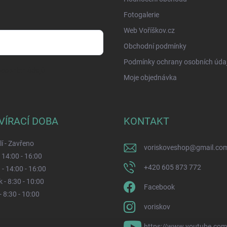
Fotogalerie
Web Voříškov.cz
Obchodní podmínky
Podmínky ochrany osobních úda
sobních údajů
Moje objednávka
VÍRACÍ DOBA
KONTAKT
í - Zavřeno
voriskoveshop
@
gmail.co
- 14:00 - 16:00
+420 605 873 772
 - 14:00 - 16:00
 - 8:30 - 10:00
Facebook
- 8:30 - 10:00
voriskov
https://www.youtube.co