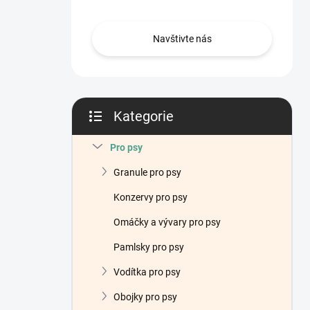
n
í
p
Navštivte nás
a
n
e
l
Kategorie
Přeskočit
kategorie
Pro psy
Granule pro psy
Konzervy pro psy
Omáčky a vývary pro psy
Pamlsky pro psy
Vodítka pro psy
Obojky pro psy