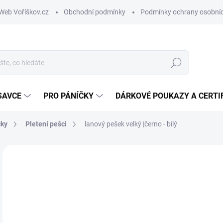
Web Voříškov.cz
Obchodní podmínky
Podmínky ochrany osobníc
Hledat
SAVCE
PRO PÁNÍČKY
DÁRKOVÉ POUKAZY A CERTI
čky
Pletení pešci
lanový pešek velký |černo - bílý
ZNAČKA:
TAMER
4
Měr
SK
cena
MŮŽ
DO: