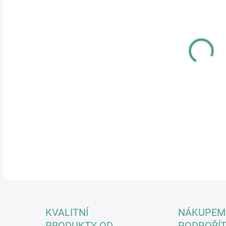
17.
MOŽ
Poku
na p
tomu
kabá
Řekn
pání
DETA
KVALITNÍ
NÁKUPEM
PRODUKTY OD
PODPOŘÍT