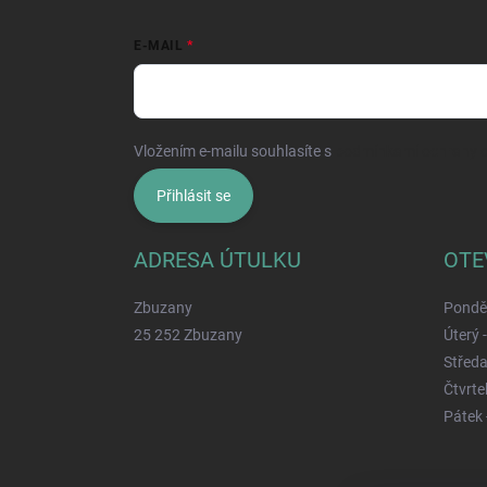
E-MAIL
Vložením e-mailu souhlasíte s
podmínkami ochrany o
Přihlásit se
ADRESA ÚTULKU
OTE
Zbuzany
Ponděl
25 252 Zbuzany
Úterý 
Středa
Čtvrtek
Pátek 