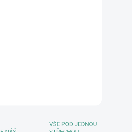
8.2026
NOSTI DORUČENÍ
−
+
Přidat do košíku
d už nemáte žádný rukáv na svém “vaťáku”, kupte si raději
řetahování našeho ručně pleteného peška. Ten je vyroben k
to účelu, opravdu vydrží a navíc ušetříte za
ty. Uvedená velikost je ideální pro střední a velké trhače.
ěme od 15 kg, vždy však bude záležet na preferencích
čka a tělesné konstituci chlupáče.
ILNÍ INFORMACE
ZEPTAT SE
HLÍDAT
VŠE POD JEDNOU
E NÁŠ
STŘECHOU