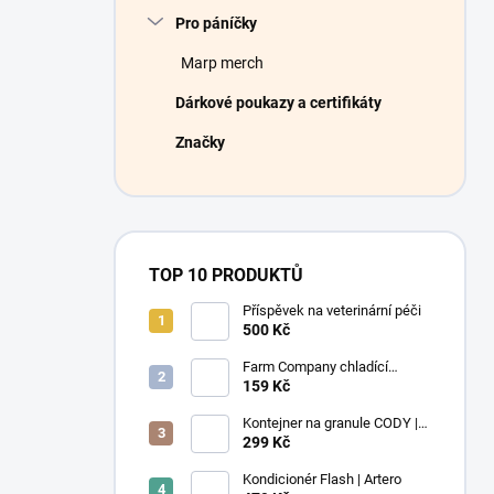
Pro páníčky
Marp merch
Dárkové poukazy a certifikáty
Značky
TOP 10 PRODUKTŮ
Příspěvek na veterinární péči
500 Kč
Farm Company chladící
podložka Léto M 50x40 cm
159 Kč
Kontejner na granule CODY |
4,1L | Rotho
299 Kč
Kondicionér Flash | Artero