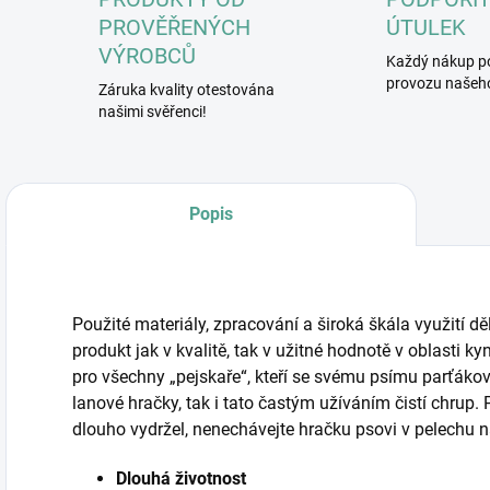
PROVĚŘENÝCH
ÚTULEK
VÝROBCŮ
Každý nákup p
provozu našeho
Záruka kvality otestována
našimi svěřenci!
Popis
Použité materiály, zpracování a široká škála využití d
produkt jak v kvalitě, tak v užitné hodnotě v oblasti k
pro všechny „pejskaře“, kteří se svému psímu parťákovi
lanové hračky, tak i tato častým užíváním čistí chrup
dlouho vydržel, nenechávejte hračku psovi v pelechu n
Dlouhá životnost