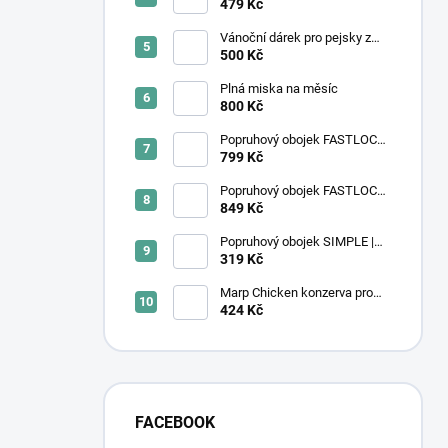
479 Kč
Vánoční dárek pro pejsky z
útulku
500 Kč
Plná miska na měsíc
800 Kč
Popruhový obojek FASTLOCK |
fialový
799 Kč
Popruhový obojek FASTLOCK
GRIP | černý
849 Kč
Popruhový obojek SIMPLE |
Ocean Wave
319 Kč
Marp Chicken konzerva pro
kočky s kuřecím 6x400g
424 Kč
FACEBOOK