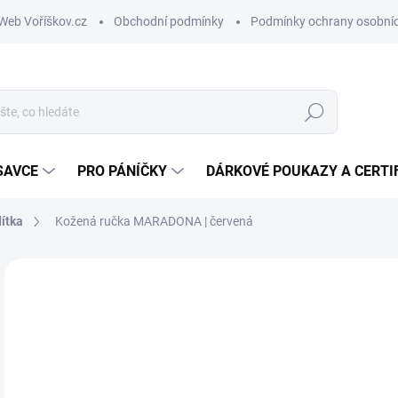
Web Voříškov.cz
Obchodní podmínky
Podmínky ochrany osobníc
Hledat
SAVCE
PRO PÁNÍČKY
DÁRKOVÉ POUKAZY A CERTI
ítka
Kožená ručka MARADONA | červená
ZNAČKA:
TAMER
o
Měr
ZVO
cena
VAR