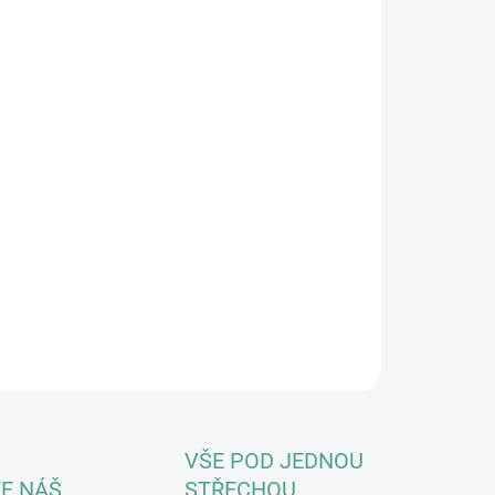
EME DORUČIT DO:
LTE VARIANTU
MOŽNOSTI DORUČENÍ
−
+
Přidat do košíku
ké vodítko s pevným lisovaným spojem zakončeným
binou, ideální pro nácvik chůze u nohy, nebo krátké
ěhnutí ulice do parku. Pokud ovšem často hledáte klíče, lze
lných chvílích použít i jako obří klíčenku.
ILNÍ INFORMACE
ZEPTAT SE
HLÍDAT
VŠE POD JEDNOU
E NÁŠ
STŘECHOU