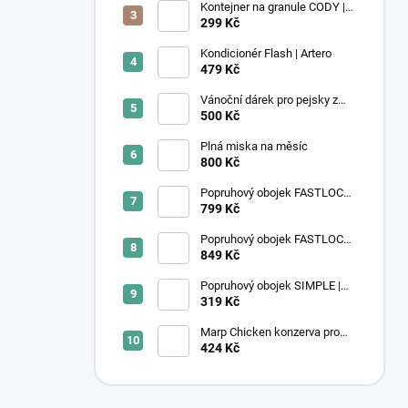
Kontejner na granule CODY |
4,1L | Rotho
299 Kč
Kondicionér Flash | Artero
479 Kč
Vánoční dárek pro pejsky z
útulku
500 Kč
Plná miska na měsíc
800 Kč
Popruhový obojek FASTLOCK |
fialový
799 Kč
Popruhový obojek FASTLOCK
GRIP | černý
849 Kč
Popruhový obojek SIMPLE |
Ocean Wave
319 Kč
Marp Chicken konzerva pro
kočky s kuřecím 6x400g
424 Kč