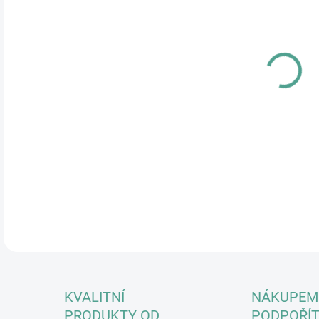
MŮŽ
ZVO
Krát
kara
přeb
ve vo
DETA
KVALITNÍ
NÁKUPEM
PRODUKTY OD
PODPOŘÍT