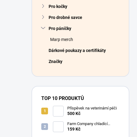
Pro kočky
Pro drobné savce
Pro páníčky
Marp merch
Dárkové poukazy a certifikáty
Značky
TOP 10 PRODUKTŮ
Příspěvek na veterinární péči
500 Kč
Farm Company chladící
podložka Léto M 50x40 cm
159 Kč