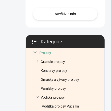
n
í
p
Navštivte nás
a
n
e
l
Kategorie
Přeskočit
kategorie
Pro psy
Granule pro psy
Konzervy pro psy
Omáčky a vývary pro psy
Pamlsky pro psy
Vodítka pro psy
Vodítka pro psy Pučálka