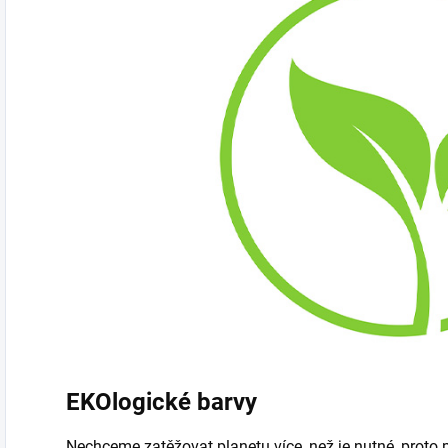
EKOlogické barvy
Nechceme zatěžovat planetu více, než je nutné, proto