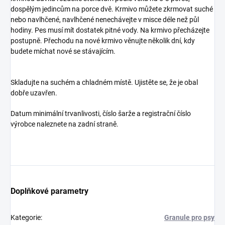
dospělým jedincům na porce dvě. Krmivo můžete zkrmovat suché
nebo navlhčené, navlhčené nenechávejte v misce déle než půl
hodiny. Pes musí mít dostatek pitné vody. Na krmivo přecházejte
postupně. Přechodu na nové krmivo věnujte několik dní, kdy
budete míchat nové se stávajícím.
Skladujte na suchém a chladném místě. Ujistěte se, že je obal
dobře uzavřen.
Datum minimální trvanlivosti, číslo šarže a registrační číslo
výrobce naleznete na zadní straně.
Doplňkové parametry
Kategorie
:
Granule pro psy