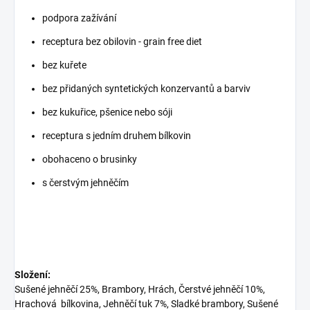
podpora zažívání
receptura bez obilovin - grain free diet
bez kuřete
bez přidaných syntetických konzervantů a barviv
bez kukuřice, pšenice nebo sóji
receptura s jedním druhem bílkovin
obohaceno o brusinky
s čerstvým jehněčím
Složení:
Sušené jehněčí 25%, Brambory, Hrách, Čerstvé jehněčí 10%,
Hrachová bílkovina, Jehněčí tuk 7%, Sladké brambory, Sušené