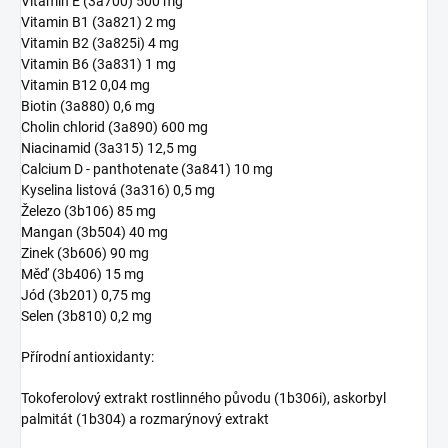
Vitamin E (3a700) 500 mg
Vitamin B1 (3a821) 2 mg
Vitamin B2 (3a825i) 4 mg
Vitamin B6 (3a831) 1 mg
Vitamin B12 0,04 mg
Biotin (3a880) 0,6 mg
Cholin chlorid (3a890) 600 mg
Niacinamid (3a315) 12,5 mg
Calcium D - panthotenate (3a841) 10 mg
Kyselina listová (3a316) 0,5 mg
Železo (3b106) 85 mg
Mangan (3b504) 40 mg
Zinek (3b606) 90 mg
Měď (3b406) 15 mg
Jód (3b201) 0,75 mg
Selen (3b810) 0,2 mg
Přírodní antioxidanty:
Tokoferolový extrakt rostlinného původu (1b306i), askorbyl
palmitát (1b304) a rozmarýnový extrakt