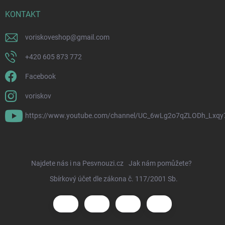
KONTAKT
voriskoveshop
@
gmail.com
+420 605 873 772
Facebook
voriskov
https://www.youtube.com/channel/UC_6wLg2o7qZLODh_Lxqy
Najdete nás i na Pesvnouzi.cz
Jak nám pomůžete?
Sbírkový účet dle zákona č. 117/2001 Sb.