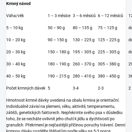
Krmný návod
Váha/věk
1 – 3 měsíce
3 – 6 měsíců
6 – 12 měsíců
1
5 – 10 kg
50 – 90 g
80 – 135 g
75 – 125 g
d
10 – 20 kg
90 – 150 g
130 – 225 g
125 – 225 g
d
20 – 30 kg
150 – 180 g
195 – 305 g
225 – 305 g
d
30 – 40 kg
180 – 190 g
260 – 370 g
305 – 380 g
2
40 – 50 kg
190 – 215 g
280 – 410 g
380 – 450 g
3
Počet krmných dávek
5
3-4
2-3
2
Hmotnost krmné dávky uvedená na obalu krmiva je orientační.
Individuálně závisí na plemeni, věku, aktivitě, temperamentu,
zátěži, genetických faktorech. Nepřekrmte svého psa v důsledku
toho, že se necháte ovlivnit jeho chutí k jídlu a dychtivostí po
granulích. Překrmení je nejčastější příčinou poruchy trávení. Denní
krmnou dávku rozdělte štěňatům podle věku na 5-3 porce,