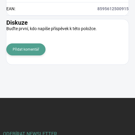
EAN
:
8595612500915
Diskuze
Buďte první, kdo napíše příspěvek k této položce.
Přidat komentář
Z
á
p
a
t
í
ODEBÍRAT NEWSLETTER