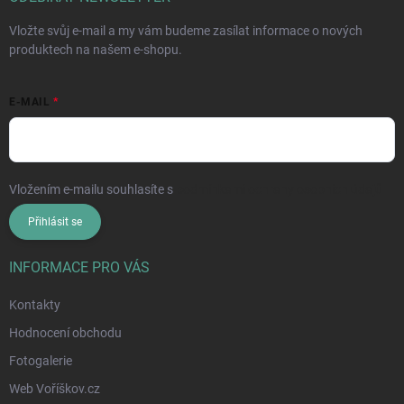
Vložte svůj e-mail a my vám budeme zasílat informace o nových
produktech na našem e-shopu.
E-MAIL
Vložením e-mailu souhlasíte s
podmínkami ochrany osobních údajů
Přihlásit se
INFORMACE PRO VÁS
Kontakty
Hodnocení obchodu
Fotogalerie
Web Voříškov.cz