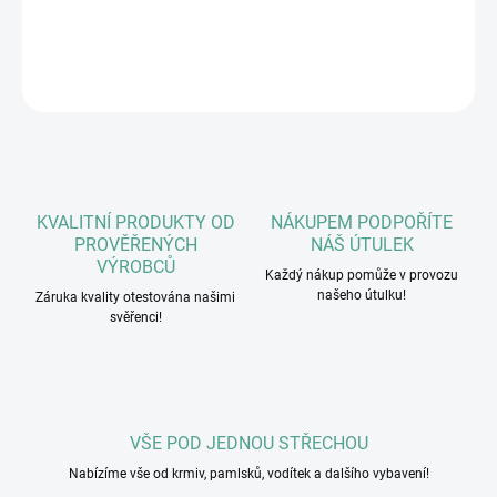
DETAILNÍ INFORMACE
ZEPTAT SE
HLÍDAT
KVALITNÍ PRODUKTY OD
NÁKUPEM PODPOŘÍTE
PROVĚŘENÝCH
NÁŠ ÚTULEK
VÝROBCŮ
Každý nákup pomůže v provozu
našeho útulku!
Záruka kvality otestována našimi
svěřenci!
VŠE POD JEDNOU STŘECHOU
Nabízíme vše od krmiv, pamlsků, vodítek a dalšího vybavení!