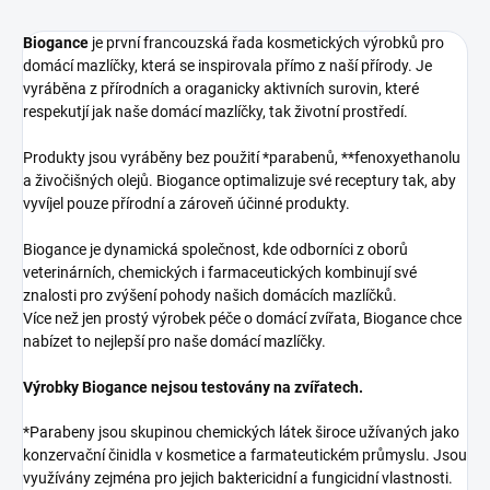
Biogance
je první francouzská řada kosmetických výrobků pro
domácí mazlíčky, která se inspirovala přímo z naší přírody. Je
vyráběna z přírodních a oraganicky aktivních surovin, které
respekutjí jak naše domácí mazlíčky, tak životní prostředí.
Produkty jsou vyráběny bez použití *parabenů, **fenoxyethanolu
a živočišných olejů. Biogance optimalizuje své receptury tak, aby
vyvíjel pouze přírodní a zároveň účinné produkty.
Biogance je dynamická společnost, kde odborníci z oborů
veterinárních, chemických i farmaceutických kombinují své
znalosti pro zvýšení pohody našich domácích mazlíčků.
Více než jen prostý výrobek péče o domácí zvířata, Biogance chce
nabízet to nejlepší pro naše domácí mazlíčky.
Výrobky Biogance nejsou testovány na zvířatech.
*Parabeny jsou skupinou chemických látek široce užívaných jako
konzervační činidla v kosmetice a farmateutickém průmyslu. Jsou
využívány zejména pro jejich baktericidní a fungicidní vlastnosti.