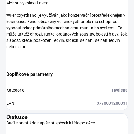
Mohou vyvolávat alergii.
**Fenoxyethanol je využíván jako konzervační prostředek nejen v
kosmetice. Fenol obsažený ve fenoxyethanolu má schopnost
vypnout rekce primárního mechanismu imunitního systému. To
může taktéž ohrozit funkci orgánových soustav, bolesti hlavy, šok,
slabost, křeče, poškození ledvin, srdeční selhání, selhání ledvin
nebo i smrt.
Doplňkové parametry
Kategorie
:
Hygiena
EAN
:
3770001288031
Diskuze
Buďte první, kdo napíše příspěvek k této položce.