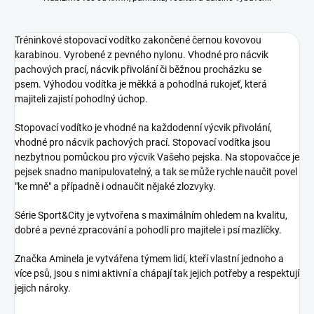
Tréninkové stopovací vodítko zakončené černou kovovou
karabinou. Vyrobené z pevného nylonu. Vhodné pro nácvik
pachových prací, nácvik přivolání či běžnou procházku se
psem. Výhodou vodítka je měkká a pohodlná rukojeť, která
majiteli zajistí pohodlný úchop.
Stopovací vodítko je vhodné na každodenní výcvik přivolání,
vhodné pro nácvik pachových prací. Stopovací vodítka jsou
nezbytnou pomůckou pro výcvik Vašeho pejska. Na stopovačce je
pejsek snadno manipulovatelný, a tak se může rychle naučit povel
"ke mně" a případně i odnaučit nějaké zlozvyky.
Série Sport&City je vytvořena s maximálním ohledem na kvalitu,
dobré a pevné zpracování a pohodlí pro majitele i psí mazlíčky.
Značka Aminela je vytvářena týmem lidí, kteří vlastní jednoho a
více psů, jsou s nimi aktivní a chápají tak jejich potřeby a respektují
jejich nároky.