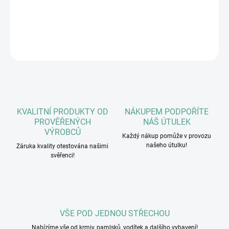
DETAILNÍ INFORMACE
ZEPTAT SE
HLÍDAT
KVALITNÍ PRODUKTY OD
NÁKUPEM PODPOŘÍTE
PROVĚŘENÝCH
NÁŠ ÚTULEK
VÝROBCŮ
Každý nákup pomůže v provozu
našeho útulku!
Záruka kvality otestována našimi
svěřenci!
VŠE POD JEDNOU STŘECHOU
Nabízíme vše od krmiv, pamlsků, vodítek a dalšího vybavení!