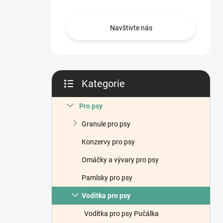
n
í
p
Navštivte nás
a
n
e
l
Kategorie
Přeskočit
kategorie
Pro psy
Granule pro psy
Konzervy pro psy
Omáčky a vývary pro psy
Pamlsky pro psy
Vodítka pro psy
Vodítka pro psy Pučálka