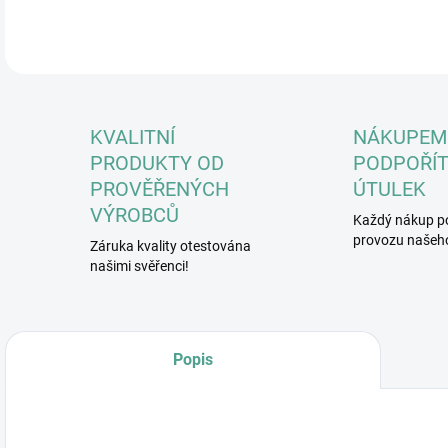
DETA
KVALITNÍ
NÁKUPEM
PRODUKTY OD
PODPOŘÍT
PROVĚŘENÝCH
ÚTULEK
VÝROBCŮ
Každý nákup p
provozu našeho
Záruka kvality otestována
našimi svěřenci!
Popis