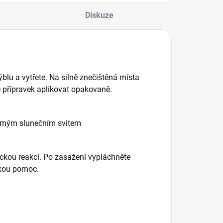
Diskuze
ýblu a vytřete. Na silně znečištěná místa
né přípravek aplikovat opakovaně.
přímým slunečním svitem
ickou reakci. Po zasažení vypláchněte
skou pomoc.