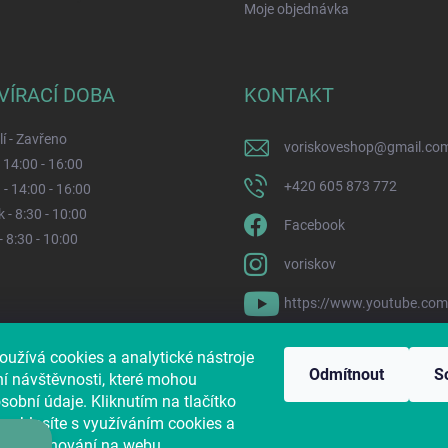
Moje objednávka
VÍRACÍ DOBA
KONTAKT
í - Zavřeno
voriskoveshop
@
gmail.co
- 14:00 - 16:00
+420 605 873 772
 - 14:00 - 16:00
 - 8:30 - 10:00
Facebook
- 8:30 - 10:00
voriskov
https://www.youtube.co
oužívá cookies a analytické nástroje
s i na Pesvnouzi.cz
Jak nám pomůžete?
Sbírkový účet dle zákona č. 1
Odmítnout
S
ní návštěvnosti, které mohou
obní údaje. Kliknutím na tlačítko
souhlasíte s využíváním cookies a
ajů o chování na webu.