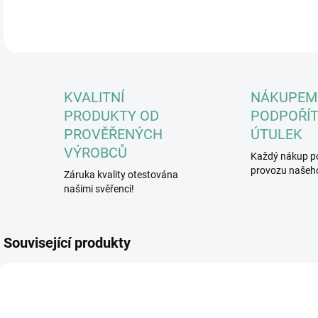
DETA
KVALITNÍ
NÁKUPEM
PRODUKTY OD
PODPOŘÍT
PROVĚŘENÝCH
ÚTULEK
VÝROBCŮ
Každý nákup p
provozu našeho
Záruka kvality otestována
našimi svěřenci!
Související produkty