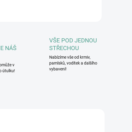
ILNÍ INFORMACE
ZEPTAT SE
HLÍDAT
VŠE POD JEDNOU
E NÁŠ
STŘECHOU
Nabízíme vše od krmiv,
pamlsků, vodítek a dalšího
omůže v
vybavení!
 útulku!