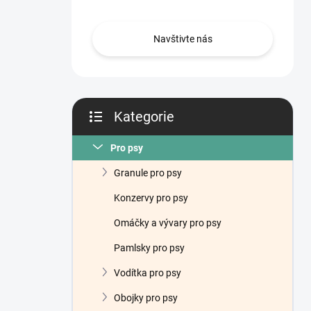
n
í
p
Navštivte nás
a
n
e
l
Kategorie
Přeskočit
kategorie
Pro psy
Granule pro psy
Konzervy pro psy
Omáčky a vývary pro psy
Pamlsky pro psy
Vodítka pro psy
Obojky pro psy