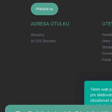
Přihlásit se
ADRESA ÚTULKU
OTE
Zbuzany
Ponděl
25 252 Zbuzany
Úterý 
Středa
Čtvrtek
Pátek 
Tento web p
Najdete ná
pro sledová
obsahovat os
souhlasím, 
předáním úd