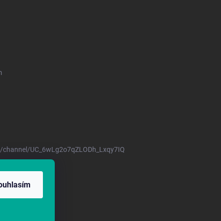
m
m/channel/UC_6wLg2o7qZLODh_Lxqy7IQ
17/2001 Sb.
ouhlasím