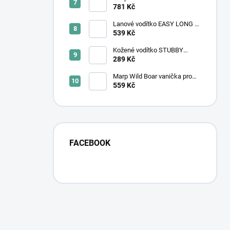
tetrapak 12x375g
781 Kč
Lanové vodítko EASY LONG -
TWIST | MINI | černé
539 Kč
Kožené vodítko STUBBY
KLASIK | červené
289 Kč
Marp Wild Boar vanička pro
psy s divočákem 16x100g
559 Kč
FACEBOOK