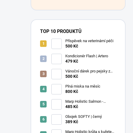
TOP 10 PRODUKTŮ
Příspěvek na veterinární péči
500 Kč
Kondicionér Flash | Artero
479 Kč
Vánoční dárek pro pejsky z
útulku
500 Kč
Plná miska na měsíc
800 Kč
Marp Holistic Salmon -
lososové bez obilovin 2kg
485 Kč
Obojek SOFTY | černý
389 Kč
Marp Holistic krůta s kuřetem