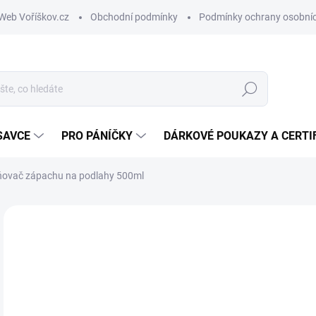
Web Voříškov.cz
Obchodní podmínky
Podmínky ochrany osobníc
Hledat
SAVCE
PRO PÁNÍČKY
DÁRKOVÉ POUKAZY A CERTI
aňovač zápachu na podlahy 500ml
ZNAČKA:
AMINELA
1
Měr
SK
cena
MŮŽ
DO: