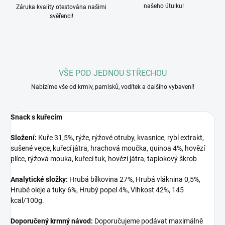
našeho útulku!
Záruka kvality otestována našimi
svěřenci!
VŠE POD JEDNOU STŘECHOU
Nabízíme vše od krmiv, pamlsků, vodítek a dalšího vybavení!
Snack s kuřecím
Složení:
Kuře 31,5%, rýže, rýžové otruby, kvasnice, rybí extrakt,
sušené vejce, kuřecí játra, hrachová moučka, quinoa 4%, hovězí
plíce, rýžová mouka, kuřecí tuk, hovězí játra, tapiokový škrob
Analytické složky:
Hrubá bílkovina 27%, Hrubá vláknina 0,5%,
Hrubé oleje a tuky 6%, Hrubý popel 4%, Vlhkost 42%, 145
kcal/100g.
Doporučený krmný návod:
Doporučujeme podávat maximálně