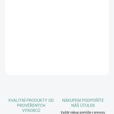
Almo Nature Snack pro kočky
Chutný pamlsek pro kočky, lze lámat na velmi malé kousky.
Vyrobeno z kvalitních surovin s ověřeným původem.
Bez chemických konzervantů, barviv a dochucovadel
Bez lepku
Bez přidaného cukru a soli
DETAILNÍ INFORMACE
ZEPTAT SE
HLÍDAT
KVALITNÍ PRODUKTY OD
NÁKUPEM PODPOŘÍTE
PROVĚŘENÝCH
NÁŠ ÚTULEK
VÝROBCŮ
Každý nákup pomůže v provozu