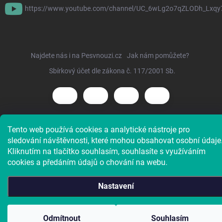
https://www.youtube.com/channel/UC_6wLg2o7qZLODh_Lxqy
Najdete nás i na Pesvnouzi.cz
Jak nám pomůžete?
Sbírkový účet dle zákona č. 117/2001 Sb.
Tento web používá cookies a analytické nástroje pro
Copyright 2026
Voříškov e-shop
. Všechna práva vyhrazena.
sledování návštěvnosti, které mohou obsahovat osobní údaje
Kliknutím na tlačítko souhlasím, souhlasíte s využíváním
cookies a předáním údajů o chování na webu.
Nastavení
Charitativní e-shop útulku. Doba dodání většiny zboží je 4 až
Odmítnout
Souhlasím