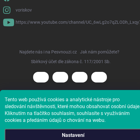
voriskov
https://www.youtube.com/channel/UC_6wLg2o7qZLODh_Lxqy
Najdete nás i na Pesvnouzi.cz
Jak nám pomůžete?
Sbírkový účet dle zákona č. 117/2001 Sb.
Tento web používá cookies a analytické nástroje pro
Copyright 2026
Voříškov e-shop
. Všechna práva vyhrazena.
sledování návštěvnosti, které mohou obsahovat osobní údaje
Kliknutím na tlačítko souhlasím, souhlasíte s využíváním
cookies a předáním údajů o chování na webu.
Nastavení