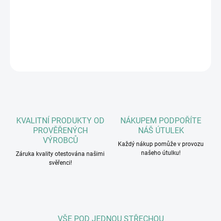
Bez chemických látek, konzervantů, ochucovadel a barviv
Bez lepku
DETAILNÍ INFORMACE
ZEPTAT SE
HLÍDAT
KVALITNÍ PRODUKTY OD
NÁKUPEM PODPOŘÍTE
PROVĚŘENÝCH
NÁŠ ÚTULEK
VÝROBCŮ
Každý nákup pomůže v provozu
našeho útulku!
Záruka kvality otestována našimi
svěřenci!
VŠE POD JEDNOU STŘECHOU