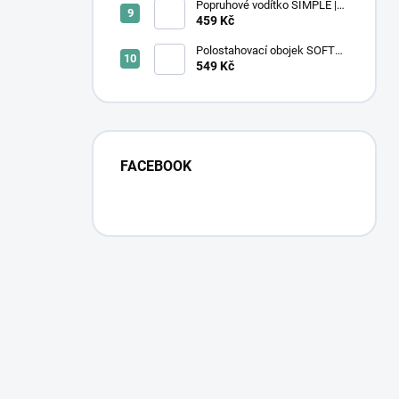
Popruhové vodítko SIMPLE |
Secret Forest
459 Kč
Polostahovací obojek SOFTY |
zeleno - modrý
549 Kč
FACEBOOK