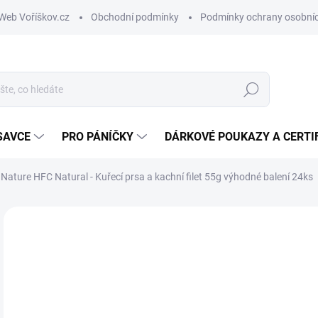
Web Voříškov.cz
Obchodní podmínky
Podmínky ochrany osobníc
Hledat
SAVCE
PRO PÁNÍČKY
DÁRKOVÉ POUKAZY A CERTI
Nature HFC Natural - Kuřecí prsa a kachní filet 55g výhodné balení 24ks
ZNAČKA:
ALMO NATURE
7
Měr
SK
cena
MŮŽ
DO: