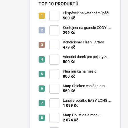
TOP 10 PRODUKTŮ
Příspěvek na veterinární péči
500 Kč
Kontejner na granule CODY |
4,1L | Rotho
299 Kč
Kondicionér Flash | Artero
479 Kč
Vánoční dárek pro pejsky z
útulku
500 Kč
Plná miska na měsíc
800 Kč
Marp Chicken vanička pro
kočky s kuřecím 16x100g
559 Kč
Lanové vodítko EASY LONG -
TWIST | velký pes | black
1 099 Kč
diamond
Marp Holistic Salmon -
lososové bez obilovin 12kg
2 074 Kč