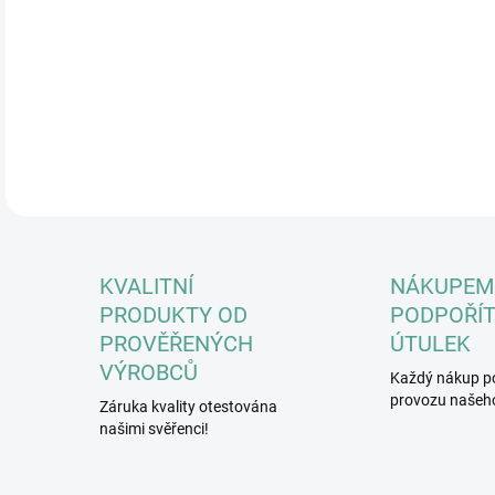
DETA
KVALITNÍ
NÁKUPEM
PRODUKTY OD
PODPOŘÍT
PROVĚŘENÝCH
ÚTULEK
VÝROBCŮ
Každý nákup p
provozu našeho
Záruka kvality otestována
našimi svěřenci!