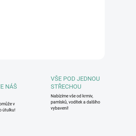
Živiny v málo zpracované formě
Bez chemických látek, konzervantů, ochucovadel
a barviv
Bez lepku
ILNÍ INFORMACE
ZEPTAT SE
HLÍDAT
VŠE POD JEDNOU
E NÁŠ
STŘECHOU
Nabízíme vše od krmiv,
pamlsků, vodítek a dalšího
omůže v
vybavení!
 útulku!