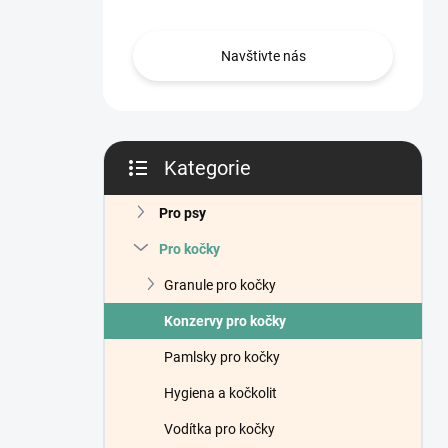
n
í
p
Navštivte nás
a
n
e
l
Kategorie
Přeskočit
kategorie
Pro psy
Pro kočky
Granule pro kočky
Konzervy pro kočky
Pamlsky pro kočky
Hygiena a kočkolit
Vodítka pro kočky