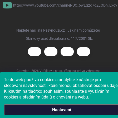
https://www.youtube.com/channel/UC_6wLg2o7qZLODh_Lxqy
Najdete nás i na Pesvnouzi.cz
Jak nám pomůžete?
Sbírkový účet dle zákona č. 117/2001 Sb.
Copyright 2026
Voříškov e-shop
. Všechna práva vyhrazena.
Tento web používá cookies a analytické nástroje pro
sledování návštěvnosti, které mohou obsahovat osobní údaje
Kliknutím na tlačítko souhlasím, souhlasíte s využíváním
cookies a předáním údajů o chování na webu.
Nastavení