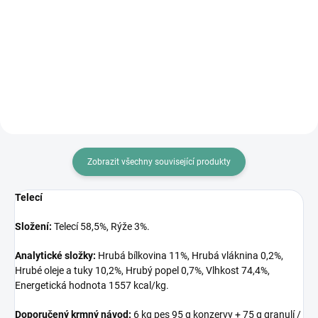
působící protizánětlivě Bylinný
KYBLÍK NA GRANULE vhodné na
přípravek pro zevní...
skladování granulí, pamlsků nebo
hraček pojme až 4kg...
Zobrazit všechny související produkty
Telecí
Složení:
Telecí 58,5%, Rýže 3%.
Analytické složky:
Hrubá bílkovina 11%, Hrubá vláknina 0,2%,
Hrubé oleje a tuky 10,2%, Hrubý popel 0,7%, Vlhkost 74,4%,
Energetická hodnota 1557 kcal/kg.
Doporučený krmný návod:
6 kg pes 95 g konzervy + 75 g granulí /