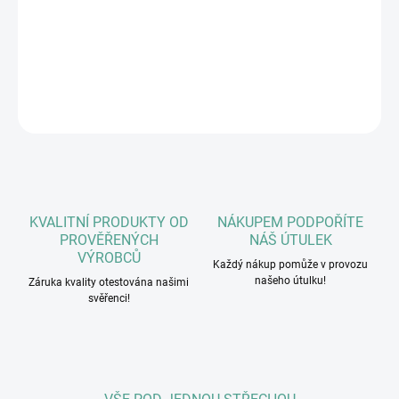
Bez lepku
Monoprotein
DETAILNÍ INFORMACE
ZEPTAT SE
HLÍDAT
KVALITNÍ PRODUKTY OD
NÁKUPEM PODPOŘÍTE
PROVĚŘENÝCH
NÁŠ ÚTULEK
VÝROBCŮ
Každý nákup pomůže v provozu
našeho útulku!
Záruka kvality otestována našimi
svěřenci!