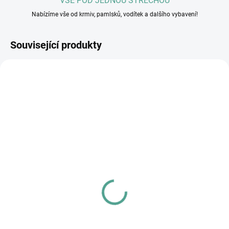
VŠE POD JEDNOU STŘECHOU
Nabízíme vše od krmiv, pamlsků, vodítek a dalšího vybavení!
Související produkty
SKLADEM U DODAVATELE
SKLADEM
(>5 KS)
(>5 KS)
Energy Audivet 30ml
Marp - kyblík na granule
4kg - šedý
299 Kč
99 Kč
Do košíku
Do košíku
Energy přírodní koncentrát