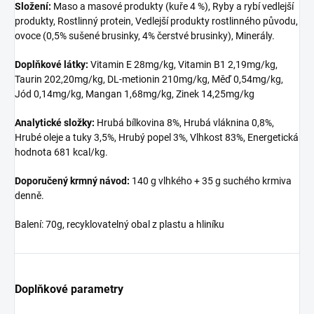
Složení:
Maso a masové produkty (kuře 4 %), Ryby a rybí vedlejší
produkty, Rostlinný protein, Vedlejší produkty rostlinného původu,
ovoce (0,5% sušené brusinky, 4% čerstvé brusinky), Minerály.
Doplňkové látky:
Vitamin E 28mg/kg, Vitamin B1 2,19mg/kg,
Taurin 202,20mg/kg, DL-metionin 210mg/kg, Měď 0,54mg/kg,
Jód 0,14mg/kg, Mangan 1,68mg/kg, Zinek 14,25mg/kg
Analytické složky:
Hrubá bílkovina 8%, Hrubá vláknina 0,8%,
Hrubé oleje a tuky 3,5%, Hrubý popel 3%, Vlhkost 83%, Energetická
hodnota 681 kcal/kg.
Doporučený krmný návod:
140 g vlhkého + 35 g suchého krmiva
denně.
Balení: 70g, recyklovatelný obal z plastu a hliníku
Doplňkové parametry