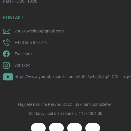
Pátek - 8:30 - 10:00
KONTAKT
voriskoveshop
@
gmail.com
+420 605 873 772
Facebook
voriskov
https://www.youtube.com/channel/UC_6wLg2o7qZLODh_Lxqy
Najdete nás i na Pesvnouzi.cz
Jak nám pomůžete?
Sbírkový účet dle zákona č. 117/2001 Sb.