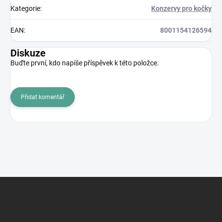
Kategorie
:
Konzervy pro kočky
EAN
:
8001154126594
Diskuze
Buďte první, kdo napíše příspěvek k této položce.
Přidat komentář
Z
á
p
a