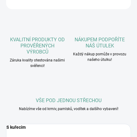
ZEPTAT SE
HLÍDAT
KVALITNÍ PRODUKTY OD
NÁKUPEM PODPOŘÍTE
PROVĚŘENÝCH
NÁŠ ÚTULEK
VÝROBCŮ
Každý nákup pomůže v provozu
našeho útulku!
Záruka kvality otestována našimi
svěřenci!
VŠE POD JEDNOU STŘECHOU
Nabízíme vše od krmiv, pamlsků, vodítek a dalšího vybavení!
S kuřecím