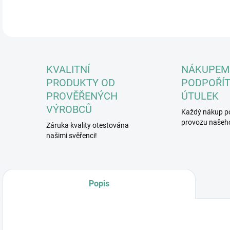
DETA
KVALITNÍ
NÁKUPEM
PRODUKTY OD
PODPOŘÍT
PROVĚŘENÝCH
ÚTULEK
VÝROBCŮ
Každý nákup p
provozu našeho
Záruka kvality otestována
našimi svěřenci!
Popis