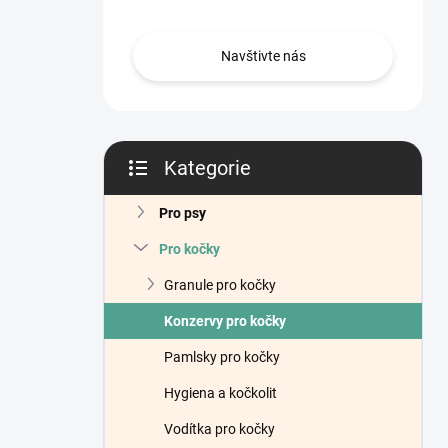
n
í
p
Navštivte nás
a
n
e
l
Kategorie
Přeskočit
kategorie
Pro psy
Pro kočky
Granule pro kočky
Konzervy pro kočky
Pamlsky pro kočky
Hygiena a kočkolit
Vodítka pro kočky