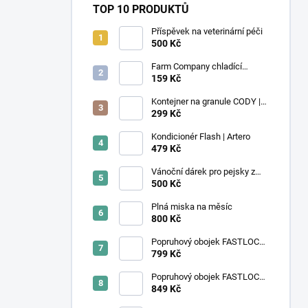
TOP 10 PRODUKTŮ
Příspěvek na veterinární péči
500 Kč
Farm Company chladící
podložka Léto M 50x40 cm
159 Kč
Kontejner na granule CODY |
4,1L | Rotho
299 Kč
Kondicionér Flash | Artero
479 Kč
Vánoční dárek pro pejsky z
útulku
500 Kč
Plná miska na měsíc
800 Kč
Popruhový obojek FASTLOCK |
fialový
799 Kč
Popruhový obojek FASTLOCK
GRIP | černý
849 Kč