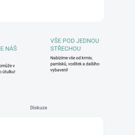
ILNÍ INFORMACE
ZEPTAT SE
HLÍDAT
VŠE POD JEDNOU
E NÁŠ
STŘECHOU
Nabízíme vše od krmiv,
pamlsků, vodítek a dalšího
omůže v
vybavení!
 útulku!
Diskuze