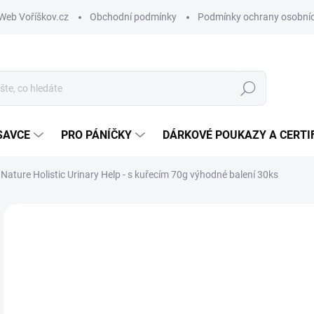
Web Voříškov.cz
Obchodní podmínky
Podmínky ochrany osobníc
Hledat
SAVCE
PRO PÁNÍČKY
DÁRKOVÉ POUKAZY A CERTI
Nature Holistic Urinary Help - s kuřecím 70g výhodné balení 30ks
ZNAČKA:
ALMO NATURE
6
Měr
SK
cena
MŮŽ
DO: