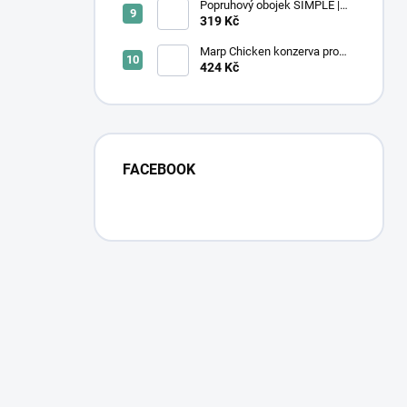
Popruhový obojek SIMPLE |
Ocean Wave
319 Kč
Marp Chicken konzerva pro
kočky s kuřecím 6x400g
424 Kč
FACEBOOK